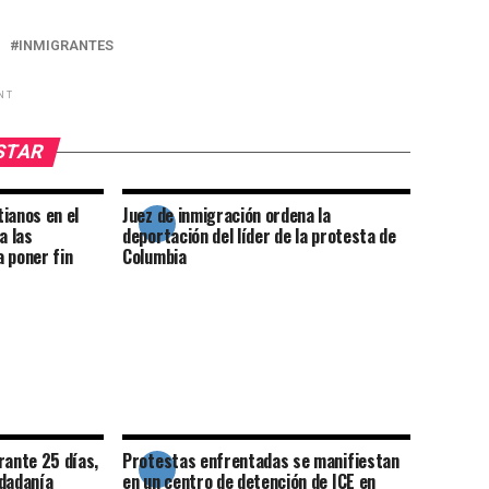
INMIGRANTES
NT
USTAR
tianos en el
Juez de inmigración ordena la
a las
deportación del líder de la protesta de
 poner fin
Columbia
rante 25 días,
Protestas enfrentadas se manifiestan
udadanía
en un centro de detención de ICE en