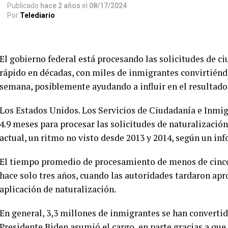
Publicado
hace 2 años
el
08/17/2024
Por
Telediario
El gobierno federal está procesando las solicitudes de c
rápido en décadas, con miles de inmigrantes convirtién
semana, posiblemente ayudando a influir en el resultado
Los Estados Unidos. Los Servicios de Ciudadanía e Inm
4.9 meses para procesar las solicitudes de naturalizació
actual, un ritmo no visto desde 2013 y 2014, según un i
El tiempo promedio de procesamiento de menos de cinco
hace solo tres años, cuando las autoridades tardaron a
aplicación de naturalización.
En general, 3,3 millones de inmigrantes se han converti
Presidente Biden asumió el cargo, en parte gracias a que