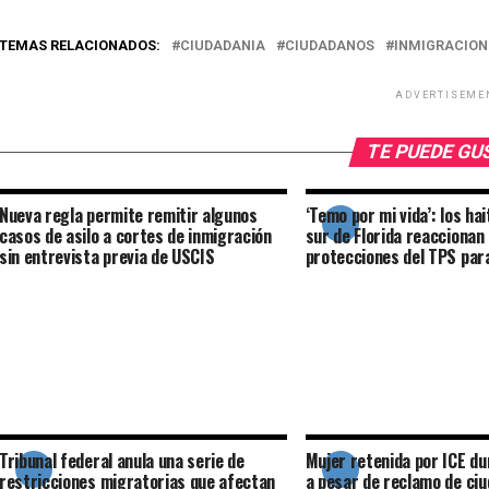
TEMAS RELACIONADOS:
CIUDADANIA
CIUDADANOS
INMIGRACION
ADVERTISEME
TE PUEDE G
Nueva regla permite remitir algunos
‘Temo por mi vida’: los hai
casos de asilo a cortes de inmigración
sur de Florida reaccionan 
sin entrevista previa de USCIS
protecciones del TPS para
Tribunal federal anula una serie de
Mujer retenida por ICE du
restricciones migratorias que afectan
a pesar de reclamo de ci