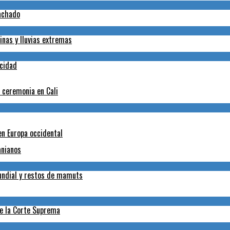
Machado
inas y lluvias extremas
icidad
a ceremonia en Cali
en Europa occidental
anianos
Mundial y restos de mamuts
de la Corte Suprema