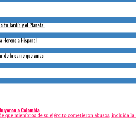
 tu Jardín y el Planeta!
la Herencia Hispana!
tar de la carne que amas
 huyeron a Colombia
e que miembros de su ejército cometieron abusos, incluida la d