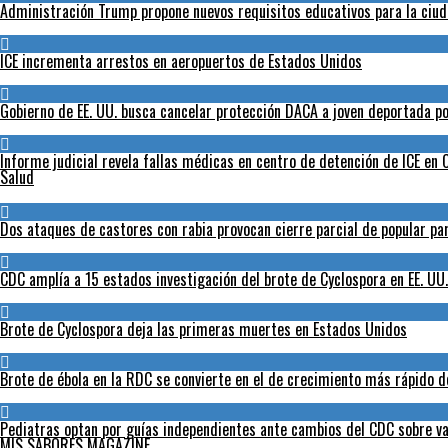
Administración Trump propone nuevos requisitos educativos para la ciud
ICE incrementa arrestos en aeropuertos de Estados Unidos
Gobierno de EE. UU. busca cancelar protección DACA a joven deportada po
Informe judicial revela fallas médicas en centro de detención de ICE en C
Salud
Dos ataques de castores con rabia provocan cierre parcial de popular p
CDC amplía a 15 estados investigación del brote de Cyclospora en EE. UU.
Brote de Cyclospora deja las primeras muertes en Estados Unidos
Brote de ébola en la RDC se convierte en el de crecimiento más rápido de
Pediatras optan por guías independientes ante cambios del CDC sobre va
MIS SABORES MAGAZINE