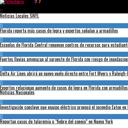
Telediario
Noticias Locales SWFL
Florida reporta más casos de lepra y expertos señalan a armadillos
Escuelas de Florida Central renuevan centros de recursos para estudian
Fuertes lluvias amenazan al suroeste de Florida con riesgo de inundacio
Delta Air Lines abrirá un nuevo vuelo directo entre Fort Myers y Raleig
Expertos relacionan aumento de casos de lepra en Florida con armadillos
Noticias Nacionales
Investigación concluye que equipo eléctrico provocó el incendio Eaton en
Reportan casos de tularemia o “fiebre del conejo” en Nueva York