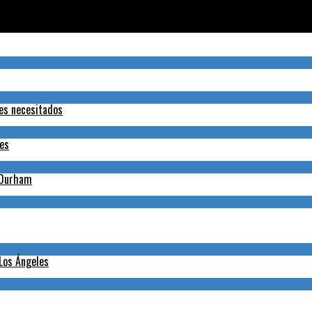
tes necesitados
nes
h-Durham
 Los Ángeles