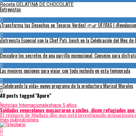
Receta GELATINA DE CHOCOLATE
Entrevistas
¡Transforma tus Desechos en Tesoros Verdes! 🌱🌿 UF/IFAS | ¡Revoluciona
¡Entrevista Especial con la Chef Pati Jinich en la Celebración del Mes de 
Descubre los secretos de una parrilla excepcional: Consejos para disfru
Las mejores opciones para viajar con todo incluido en esta temporada
«Celebrando la vida» nuevo programa de la productora Marisol Morales
All posts tagged "Apure"
Noticias Internacionales
hace 5 años
Soldados venezolanos masacraron a civiles, dicen refugiados que
El régimen de Maduro dijo que está investigando acusaciones d
mas pubicaciones