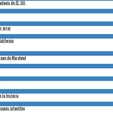
adanía de EE. UU.
r error
alifornia
arque de Maryland
 la historia
cunas infantiles