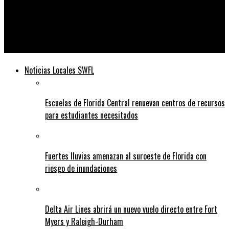
Telediario
Agentes de ICE dirigidos a evitar en general la deportación de
veteranos militares y sus familias
Noticias Locales SWFL
Escuelas de Florida Central renuevan centros de recursos
para estudiantes necesitados
Fuertes lluvias amenazan al suroeste de Florida con
riesgo de inundaciones
Delta Air Lines abrirá un nuevo vuelo directo entre Fort
Myers y Raleigh-Durham