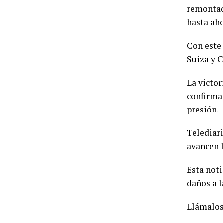
remontad
hasta aho
Con este 
Suiza y C
La victor
confirma
presión.
Telediar
avancen l
Esta noti
daños a l
Llámalos