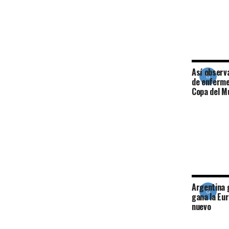
Así observ
de enferme
Copa del M
Argentina 
gana la Eur
nuevo