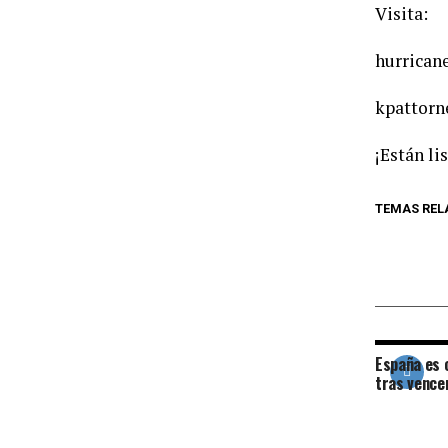
Visita:
hurrica
kpattorn
¡Están li
TEMAS REL
España es 
tras vence