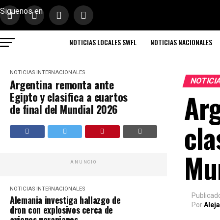
Siguenos en
NOTICIAS LOCALES SWFL
NOTICIAS NACIONALES
NOTICIAS INTERNACIONALES
NOTICI
Argentina remonta ante
Arg
Egipto y clasifica a cuartos
de final del Mundial 2026
cla
Mu
ANUNCIO
NOTICIAS INTERNACIONALES
Publicad
Alemania investiga hallazgo de
Por
Alej
dron con explosivos cerca de
aviones ucranianos