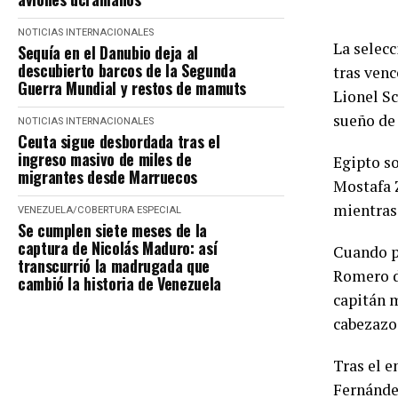
NOTICIAS INTERNACIONALES
La selecc
Sequía en el Danubio deja al
descubierto barcos de la Segunda
tras venc
Guerra Mundial y restos de mamuts
Lionel Sc
sueño de 
NOTICIAS INTERNACIONALES
Ceuta sigue desbordada tras el
ingreso masivo de miles de
Egipto so
migrantes desde Marruecos
Mostafa Z
mientras
VENEZUELA/COBERTURA ESPECIAL
Se cumplen siete meses de la
captura de Nicolás Maduro: así
Cuando p
transcurrió la madrugada que
Romero de
cambió la historia de Venezuela
capitán m
cabezazo 
Tras el e
Fernández