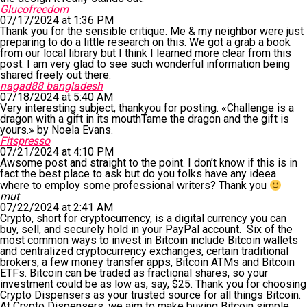
Glucofreedom
07/17/2024 at 1:36 PM
Thank you for the sensible critique. Me & my neighbor were just
preparing to do a little research on this. We got a grab a book
from our local library but I think I learned more clear from this
post. I am very glad to see such wonderful information being
shared freely out there.
nagad88 bangladesh
07/18/2024 at 5:40 AM
Very interesting subject, thankyou for posting. «Challenge is a
dragon with a gift in its mouthTame the dragon and the gift is
yours.» by Noela Evans.
Fitspresso
07/21/2024 at 4:10 PM
Awsome post and straight to the point. I don’t know if this is in
fact the best place to ask but do you folks have any ideea
where to employ some professional writers? Thank you
mut
07/22/2024 at 2:41 AM
Crypto, short for cryptocurrency, is a digital currency you can
buy, sell, and securely hold in your PayPal account. Six of the
most common ways to invest in Bitcoin include Bitcoin wallets
and centralized cryptocurrency exchanges, certain traditional
brokers, a few money transfer apps, Bitcoin ATMs and Bitcoin
ETFs. Bitcoin can be traded as fractional shares, so your
investment could be as low as, say, $25. Thank you for choosing
Crypto Dispensers as your trusted source for all things Bitcoin.
At Crypto Dispensers, we aim to make buying Bitcoin simple