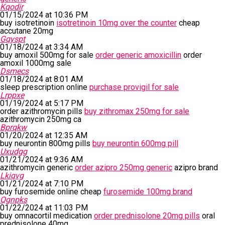
Kqodir
01/15/2024 at 10:36 PM
buy isotretinoin
isotretinoin 10mg over the counter
cheap
accutane 20mg
Gqyspt
01/18/2024 at 3:34 AM
buy amoxil 500mg for sale
order generic amoxicillin
order
amoxil 1000mg sale
Dsmecs
01/18/2024 at 8:01 AM
sleep prescription online
purchase provigil for sale
Lrppxe
01/19/2024 at 5:17 PM
order azithromycin pills
buy zithromax 250mg for sale
azithromycin 250mg ca
Bprqkw
01/20/2024 at 12:35 AM
buy neurontin 800mg pills
buy neurontin 600mg pill
Uxudgg
01/21/2024 at 9:36 AM
azithromycin generic
order azipro 250mg generic
azipro brand
Lkiqvg
01/21/2024 at 7:10 PM
buy furosemide online cheap
furosemide 100mg brand
Qgnpks
01/22/2024 at 11:03 PM
buy omnacortil medication
order prednisolone 20mg pills
oral
prednisolone 40mg