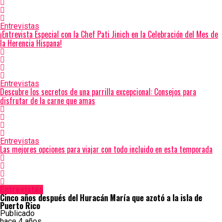
Entrevistas
¡Entrevista Especial con la Chef Pati Jinich en la Celebración del Mes de
la Herencia Hispana!
Entrevistas
Descubre los secretos de una parrilla excepcional: Consejos para
disfrutar de la carne que amas
Entrevistas
Las mejores opciones para viajar con todo incluido en esta temporada
Entrevistas
Cinco años después del Huracán María que azotó a la isla de
Puerto Rico
Publicado
hace 4 años