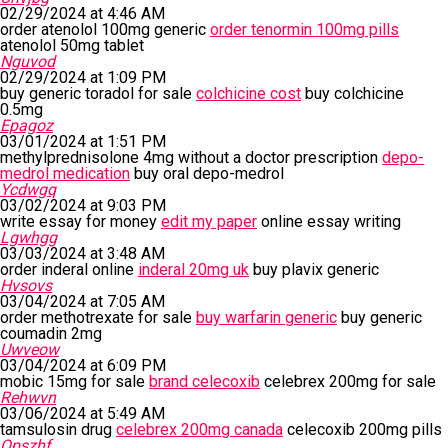
02/29/2024 at 4:46 AM
order atenolol 100mg generic
order tenormin 100mg pills
atenolol 50mg tablet
Nguvod
02/29/2024 at 1:09 PM
buy generic toradol for sale
colchicine cost
buy colchicine
0.5mg
Epagoz
03/01/2024 at 1:51 PM
methylprednisolone 4mg without a doctor prescription
depo-
medrol medication
buy oral depo-medrol
Ycdwgq
03/02/2024 at 9:03 PM
write essay for money
edit my paper
online essay writing
Lgwhgg
03/03/2024 at 3:48 AM
order inderal online
inderal 20mg uk
buy plavix generic
Hvsovs
03/04/2024 at 7:05 AM
order methotrexate for sale
buy warfarin generic
buy generic
coumadin 2mg
Uwveow
03/04/2024 at 6:09 PM
mobic 15mg for sale
brand celecoxib
celebrex 200mg for sale
Rehwvn
03/06/2024 at 5:49 AM
tamsulosin drug
celebrex 200mg canada
celecoxib 200mg pills
Opszhf