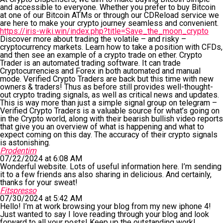
and accessible to everyone. Whether you prefer to buy Bitcoin
at one of our Bitcoin ATMs or through our CDReload service we
are here to make your crypto journey seamless and convenient.
https://iris-wiki.win/index.php?title=Save_the_moon_crypto
Discover more about trading the volatile – and risky –
cryptocurrency markets. Learn how to take a position with CFDs,
and then see an example of a crypto trade on ether. Crypto
Trader is an automated trading software. It can trade
Cryptocurrencies and Forex in both automated and manual
mode. Verified Crypto Traders are back but this time with new
owners & traders! Thus as before still provides well-thought-
out crypto trading signals, as well as critical news and updates.
This is way more than just a simple signal group on telegram –
Verified Crypto Traders is a valuable source for what’s going on
in the Crypto world, along with their bearish bullish video reports
that give you an overview of what is happening and what to
expect coming on this day. The accuracy of their crypto signals
is astonishing.
Prodentim
07/22/2024 at 6:08 AM
Wonderful website. Lots of useful information here. I’m sending
it to a few friends ans also sharing in delicious. And certainly,
thanks for your sweat!
Fitspresso
07/30/2024 at 5:42 AM
Hello! I’m at work browsing your blog from my new iphone 4!
Just wanted to say I love reading through your blog and look
forward to all your posts! Keep up the outstanding work!