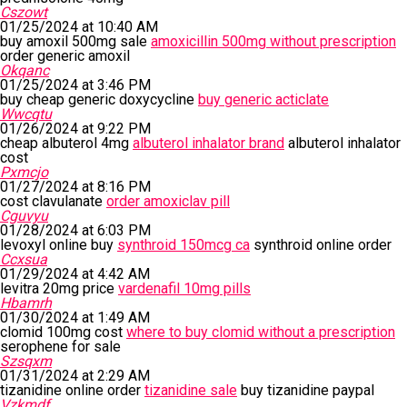
Cszowt
01/25/2024 at 10:40 AM
buy amoxil 500mg sale
amoxicillin 500mg without prescription
order generic amoxil
Okqanc
01/25/2024 at 3:46 PM
buy cheap generic doxycycline
buy generic acticlate
Wwcqtu
01/26/2024 at 9:22 PM
cheap albuterol 4mg
albuterol inhalator brand
albuterol inhalator
cost
Pxmcjo
01/27/2024 at 8:16 PM
cost clavulanate
order amoxiclav pill
Cguvyu
01/28/2024 at 6:03 PM
levoxyl online buy
synthroid 150mcg ca
synthroid online order
Ccxsua
01/29/2024 at 4:42 AM
levitra 20mg price
vardenafil 10mg pills
Hbamrh
01/30/2024 at 1:49 AM
clomid 100mg cost
where to buy clomid without a prescription
serophene for sale
Szsqxm
01/31/2024 at 2:29 AM
tizanidine online order
tizanidine sale
buy tizanidine paypal
Vzkmdf