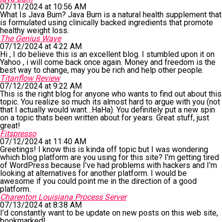
07/11/2024 at 10:56 AM
What Is Java Burn? Java Burn is a natural health supplement that
is formulated using clinically backed ingredients that promote
healthy weight loss.
The Genius Wave
07/12/2024 at 4:22 AM
Hi , I do believe this is an excellent blog. I stumbled upon it on
Yahoo , i will come back once again. Money and freedom is the
best way to change, may you be rich and help other people.
Titanflow Review
07/12/2024 at 9:22 AM
This is the right blog for anyone who wants to find out about this
topic. You realize so much its almost hard to argue with you (not
that I actually would want…HaHa). You definitely put a new spin
on a topic thats been written about for years. Great stuff, just
great!
Fitspresso
07/12/2024 at 11:40 AM
Greetings! I know this is kinda off topic but I was wondering
which blog platform are you using for this site? I’m getting tired
of WordPress because I’ve had problems with hackers and I’m
looking at alternatives for another platform. I would be
awesome if you could point me in the direction of a good
platform.
Charenton Louisiana Process Server
07/13/2024 at 8:38 AM
I’d constantly want to be update on new posts on this web site,
bookmarked! .