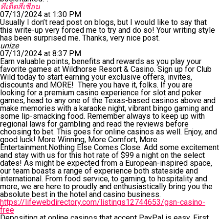
ทีเด็ดสี่เซียน
07/13/2024 at 1:30 PM
Usually I don’t read post on blogs, but I would like to say that
this write-up very forced me to try and do so! Your writing style
has been surprised me. Thanks, very nice post.
unize
07/13/2024 at 8:37 PM
Earn valuable points, benefits and rewards as you play your
favorite games at Wildhorse Resort & Casino. Sign up for Club
Wild today to start earning your exclusive offers, invites,
discounts and MORE! There you have it, folks. If you are
looking for a premium casino experience for slot and poker
games, head to any one of the Texas-based casinos above and
make memories with a karaoke night, vibrant bingo gaming and
some lip-smacking food. Remember always to keep up with
regional laws for gambling and read the reviews before
choosing to bet. This goes for online casinos as well. Enjoy, and
good luck! More Winning, More Comfort, More
Entertainment.Nothing Else Comes Close. Add some excitement
and stay with us for this hot rate of $99 a night on the select
dates! As might be expected from a European-inspired space,
our team boasts a range of experience both stateside and
international. From food service, to gaming, to hospitality and
more, we are here to proudly and enthusiastically bring you the
absolute best in the hotel and casino business.
https://lifewebdirectory.com/listings12744653/gsn-casino-
free
Depositing at online casinos that accept PayPal is easy. First,