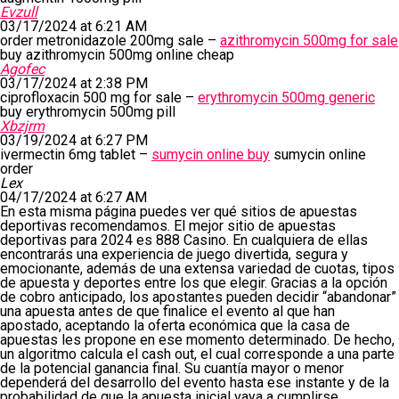
Evzull
03/17/2024 at 6:21 AM
order metronidazole 200mg sale –
azithromycin 500mg for sale
buy azithromycin 500mg online cheap
Agofec
03/17/2024 at 2:38 PM
ciprofloxacin 500 mg for sale –
erythromycin 500mg generic
buy erythromycin 500mg pill
Xbzjrm
03/19/2024 at 6:27 PM
ivermectin 6mg tablet –
sumycin online buy
sumycin online
order
Lex
04/17/2024 at 6:27 AM
En esta misma página puedes ver qué sitios de apuestas
deportivas recomendamos. El mejor sitio de apuestas
deportivas para 2024 es 888 Casino. En cualquiera de ellas
encontrarás una experiencia de juego divertida, segura y
emocionante, además de una extensa variedad de cuotas, tipos
de apuesta y deportes entre los que elegir. Gracias a la opción
de cobro anticipado, los apostantes pueden decidir “abandonar”
una apuesta antes de que finalice el evento al que han
apostado, aceptando la oferta económica que la casa de
apuestas les propone en ese momento determinado. De hecho,
un algoritmo calcula el cash out, el cual corresponde a una parte
de la potencial ganancia final. Su cuantía mayor o menor
dependerá del desarrollo del evento hasta ese instante y de la
probabilidad de que la apuesta inicial vaya a cumplirse