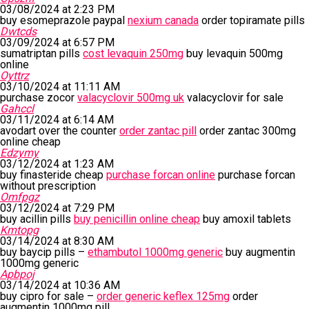
03/08/2024 at 2:23 PM
buy esomeprazole paypal
nexium canada
order topiramate pills
Dwtcds
03/09/2024 at 6:57 PM
sumatriptan pills
cost levaquin 250mg
buy levaquin 500mg
online
Oyttrz
03/10/2024 at 11:11 AM
purchase zocor
valacyclovir 500mg uk
valacyclovir for sale
Gahccl
03/11/2024 at 6:14 AM
avodart over the counter
order zantac pill
order zantac 300mg
online cheap
Edzymy
03/12/2024 at 1:23 AM
buy finasteride cheap
purchase forcan online
purchase forcan
without prescription
Omfpgz
03/12/2024 at 7:29 PM
buy acillin pills
buy penicillin online cheap
buy amoxil tablets
Kmtopg
03/14/2024 at 8:30 AM
buy baycip pills –
ethambutol 1000mg generic
buy augmentin
1000mg generic
Apbpoj
03/14/2024 at 10:36 AM
buy cipro for sale –
order generic keflex 125mg
order
augmentin 1000mg pill