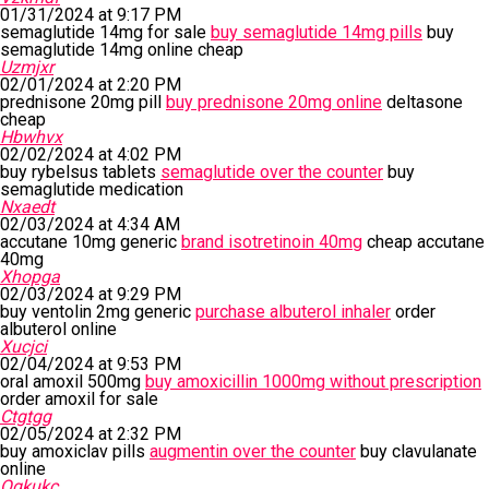
01/31/2024 at 9:17 PM
semaglutide 14mg for sale
buy semaglutide 14mg pills
buy
semaglutide 14mg online cheap
Uzmjxr
02/01/2024 at 2:20 PM
prednisone 20mg pill
buy prednisone 20mg online
deltasone
cheap
Hbwhvx
02/02/2024 at 4:02 PM
buy rybelsus tablets
semaglutide over the counter
buy
semaglutide medication
Nxaedt
02/03/2024 at 4:34 AM
accutane 10mg generic
brand isotretinoin 40mg
cheap accutane
40mg
Xhopga
02/03/2024 at 9:29 PM
buy ventolin 2mg generic
purchase albuterol inhaler
order
albuterol online
Xucjci
02/04/2024 at 9:53 PM
oral amoxil 500mg
buy amoxicillin 1000mg without prescription
order amoxil for sale
Ctgtgg
02/05/2024 at 2:32 PM
buy amoxiclav pills
augmentin over the counter
buy clavulanate
online
Qgkukc