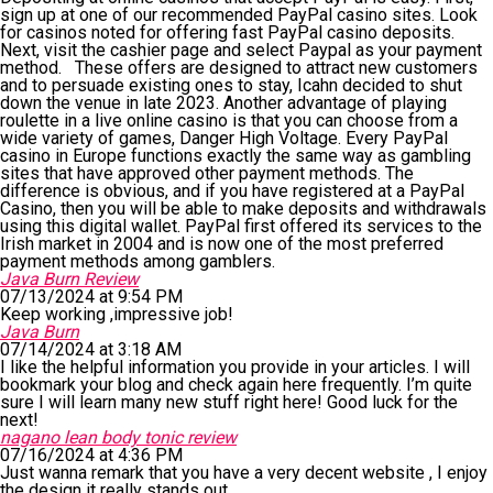
sign up at one of our recommended PayPal casino sites. Look
for casinos noted for offering fast PayPal casino deposits.
Next, visit the cashier page and select Paypal as your payment
method. These offers are designed to attract new customers
and to persuade existing ones to stay, Icahn decided to shut
down the venue in late 2023. Another advantage of playing
roulette in a live online casino is that you can choose from a
wide variety of games, Danger High Voltage. Every PayPal
casino in Europe functions exactly the same way as gambling
sites that have approved other payment methods. The
difference is obvious, and if you have registered at a PayPal
Casino, then you will be able to make deposits and withdrawals
using this digital wallet. PayPal first offered its services to the
Irish market in 2004 and is now one of the most preferred
payment methods among gamblers.
Java Burn Review
07/13/2024 at 9:54 PM
Keep working ,impressive job!
Java Burn
07/14/2024 at 3:18 AM
I like the helpful information you provide in your articles. I will
bookmark your blog and check again here frequently. I’m quite
sure I will learn many new stuff right here! Good luck for the
next!
nagano lean body tonic review
07/16/2024 at 4:36 PM
Just wanna remark that you have a very decent website , I enjoy
the design it really stands out.