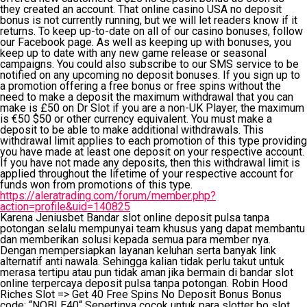
they created an account. That online casino USA no deposit
bonus is not currently running, but we will let readers know if it
returns. To keep up-to-date on all of our casino bonuses, follow
our Facebook page. As well as keeping up with bonuses, you
keep up to date with any new game release or seasonal
campaigns. You could also subscribe to our SMS service to be
notified on any upcoming no deposit bonuses. If you sign up to
a promotion offering a free bonus or free spins without the
need to make a deposit the maximum withdrawal that you can
make is £50 on Dr Slot if you are a non-UK Player, the maximum
is €50 $50 or other currency equivalent. You must make a
deposit to be able to make additional withdrawals. This
withdrawal limit applies to each promotion of this type providing
you have made at least one deposit on your respective account.
If you have not made any deposits, then this withdrawal limit is
applied throughout the lifetime of your respective account for
funds won from promotions of this type.
https://aleratrading.com/forum/member.php?
action=profile&uid=140825
Karena Jeniusbet Bandar slot online deposit pulsa tanpa
potongan selalu mempunyai team khusus yang dapat membantu
dan memberikan solusi kepada semua para member nya.
Dengan mempersiapkan layanan keluhan serta banyak link
alternatif anti nawala. Sehingga kalian tidak perlu takut untuk
merasa tertipu atau pun tidak aman jika bermain di bandar slot
online terpercaya deposit pulsa tanpa potongan. Robin Hood
Riches Slot => Get 40 Free Spins No Deposit Bonus Bonus
code: “NOBLE40“ Sepertinya cocok untuk para slotter bo slot