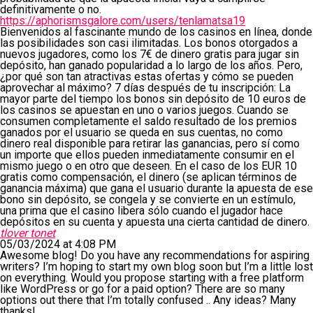
definitivamente o no.
https://aphorismsgalore.com/users/tenlamatsa19
Bienvenidos al fascinante mundo de los casinos en línea, donde
las posibilidades son casi ilimitadas. Los bonos otorgados a
nuevos jugadores, como los 7€ de dinero gratis para jugar sin
depósito, han ganado popularidad a lo largo de los años. Pero,
¿por qué son tan atractivas estas ofertas y cómo se pueden
aprovechar al máximo? 7 días después de tu inscripción: La
mayor parte del tiempo los bonos sin depósito de 10 euros de
los casinos se apuestan en uno o varios juegos. Cuando se
consumen completamente el saldo resultado de los premios
ganados por el usuario se queda en sus cuentas, no como
dinero real disponible para retirar las ganancias, pero sí como
un importe que ellos pueden inmediatamente consumir en el
mismo juego o en otro que deseen. En el caso de los EUR 10
gratis como compensación, el dinero (se aplican términos de
ganancia máxima) que gana el usuario durante la apuesta de ese
bono sin depósito, se congela y se convierte en un estímulo,
una prima que el casino libera sólo cuando el jugador hace
depósitos en su cuenta y apuesta una cierta cantidad de dinero.
tlover tonet
05/03/2024 at 4:08 PM
Awesome blog! Do you have any recommendations for aspiring
writers? I’m hoping to start my own blog soon but I’m a little lost
on everything. Would you propose starting with a free platform
like WordPress or go for a paid option? There are so many
options out there that I’m totally confused .. Any ideas? Many
thanks!