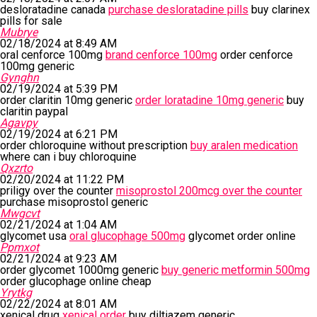
desloratadine canada
purchase desloratadine pills
buy clarinex
pills for sale
Mubrye
02/18/2024 at 8:49 AM
oral cenforce 100mg
brand cenforce 100mg
order cenforce
100mg generic
Gynghn
02/19/2024 at 5:39 PM
order claritin 10mg generic
order loratadine 10mg generic
buy
claritin paypal
Agavpy
02/19/2024 at 6:21 PM
order chloroquine without prescription
buy aralen medication
where can i buy chloroquine
Qxzrto
02/20/2024 at 11:22 PM
priligy over the counter
misoprostol 200mcg over the counter
purchase misoprostol generic
Mwgcvt
02/21/2024 at 1:04 AM
glycomet usa
oral glucophage 500mg
glycomet order online
Ppmxot
02/21/2024 at 9:23 AM
order glycomet 1000mg generic
buy generic metformin 500mg
order glucophage online cheap
Yrytkg
02/22/2024 at 8:01 AM
xenical drug
xenical order
buy diltiazem generic