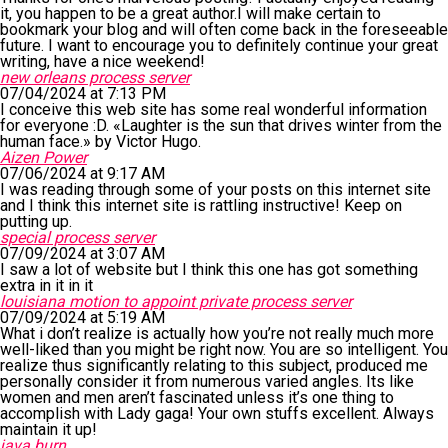
it, you happen to be a great author.I will make certain to
bookmark your blog and will often come back in the foreseeable
future. I want to encourage you to definitely continue your great
writing, have a nice weekend!
new orleans process server
07/04/2024 at 7:13 PM
I conceive this web site has some real wonderful information
for everyone :D. «Laughter is the sun that drives winter from the
human face.» by Victor Hugo.
Aizen Power
07/06/2024 at 9:17 AM
I was reading through some of your posts on this internet site
and I think this internet site is rattling instructive! Keep on
putting up.
special process server
07/09/2024 at 3:07 AM
I saw a lot of website but I think this one has got something
extra in it in it
louisiana motion to appoint private process server
07/09/2024 at 5:19 AM
What i don’t realize is actually how you’re not really much more
well-liked than you might be right now. You are so intelligent. You
realize thus significantly relating to this subject, produced me
personally consider it from numerous varied angles. Its like
women and men aren’t fascinated unless it’s one thing to
accomplish with Lady gaga! Your own stuffs excellent. Always
maintain it up!
java burn