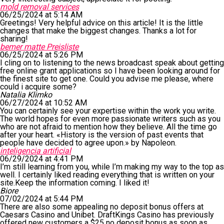
mold removal services
06/25/2024 at 5:14 AM
Greetings! Very helpful advice on this article! It is the little
changes that make the biggest changes. Thanks a lot for
sharing!
bemer matte Preisliste
06/25/2024 at 5:26 PM
I cling on to listening to the news broadcast speak about getting
free online grant applications so I have been looking around for
the finest site to get one. Could you advise me please, where
could i acquire some?
Natalia Klimko
06/27/2024 at 10:52 AM
You can certainly see your expertise within the work you write.
The world hopes for even more passionate writers such as you
who are not afraid to mention how they believe. All the time go
after your heart. «History is the version of past events that
people have decided to agree upon.» by Napoleon.
inteligencia artificial
06/29/2024 at 4:41 PM
I’m still learning from you, while I’m making my way to the top as
well. I certainly liked reading everything that is written on your
site.Keep the information coming. I liked it!
Biore
07/02/2024 at 5:44 PM
There are also some appealing no deposit bonus offers at
Caesars Casino and Unibet. DraftKings Casino has previously
offered new customers a $25 no deposit bonus as soon as