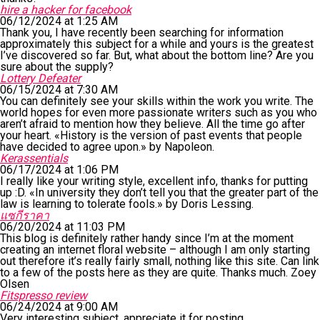
hire a hacker for facebook
06/12/2024 at 1:25 AM
Thank you, I have recently been searching for information
approximately this subject for a while and yours is the greatest
I’ve discovered so far. But, what about the bottom line? Are you
sure about the supply?
Lottery Defeater
06/15/2024 at 7:30 AM
You can definitely see your skills within the work you write. The
world hopes for even more passionate writers such as you who
aren’t afraid to mention how they believe. All the time go after
your heart. «History is the version of past events that people
have decided to agree upon.» by Napoleon.
Kerassentials
06/17/2024 at 1:06 PM
I really like your writing style, excellent info, thanks for putting
up :D. «In university they don’t tell you that the greater part of the
law is learning to tolerate fools.» by Doris Lessing.
แซกีราคา
06/20/2024 at 11:03 PM
This blog is definitely rather handy since I’m at the moment
creating an internet floral website – although I am only starting
out therefore it’s really fairly small, nothing like this site. Can link
to a few of the posts here as they are quite. Thanks much. Zoey
Olsen
Fitspresso review
06/24/2024 at 9:00 AM
Very interesting subject, appreciate it for posting.