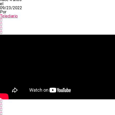
el
09/23/2022
Por
Telediario