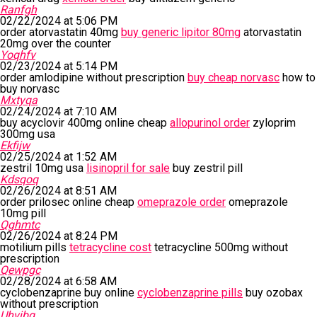
Ranfgh
02/22/2024 at 5:06 PM
order atorvastatin 40mg
buy generic lipitor 80mg
atorvastatin
20mg over the counter
Yoqhfv
02/23/2024 at 5:14 PM
order amlodipine without prescription
buy cheap norvasc
how to
buy norvasc
Mxtyqa
02/24/2024 at 7:10 AM
buy acyclovir 400mg online cheap
allopurinol order
zyloprim
300mg usa
Ekfijw
02/25/2024 at 1:52 AM
zestril 10mg usa
lisinopril for sale
buy zestril pill
Kdsqoq
02/26/2024 at 8:51 AM
order prilosec online cheap
omeprazole order
omeprazole
10mg pill
Qghmtc
02/26/2024 at 8:24 PM
motilium pills
tetracycline cost
tetracycline 500mg without
prescription
Qewpgc
02/28/2024 at 6:58 AM
cyclobenzaprine buy online
cyclobenzaprine pills
buy ozobax
without prescription
Uhvjbg