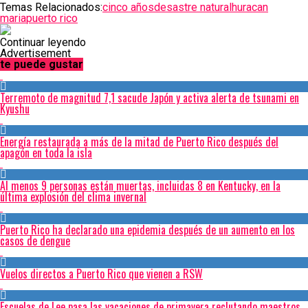
Temas Relacionados:
cinco años
desastre natural
huracan
maria
puerto rico
Continuar leyendo
Advertisement
te puede gustar
Terremoto de magnitud 7,1 sacude Japón y activa alerta de tsunami en
Kyushu
Energía restaurada a más de la mitad de Puerto Rico después del
apagón en toda la isla
Al menos 9 personas están muertas, incluidas 8 en Kentucky, en la
última explosión del clima invernal
Puerto Rico ha declarado una epidemia después de un aumento en los
casos de dengue
Vuelos directos a Puerto Rico que vienen a RSW
Escuelas de Lee pasa las vacaciones de primavera reclutando maestros