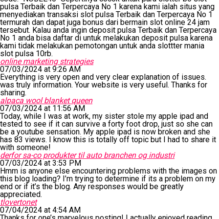
pulsa Terbaik dan Terpercaya No 1 karena kami ialah situs yang
menyediakan transaksi slot pulsa Terbaik dan Terpercaya No 1
termurah dan dapat juga bonus dari bermain slot online 24 jam
tersebut. Kalau anda ingin deposit pulsa Terbaik dan Terpercaya
No 1 anda bisa daftar di untuk melakukan deposit pulsa karena
kami tidak melakukan pemotongan untuk anda slottter mania
slot pulsa 10rb.
online marketing strategies
07/03/2024 at 9:26 AM
Everything is very open and very clear explanation of issues.
was truly information. Your website is very useful. Thanks for
sharing.
alpaca wool blanket queen
07/03/2024 at 11:56 AM
Today, while I was at work, my sister stole my apple ipad and
tested to see if it can survive a forty foot drop, just so she can
be a youtube sensation. My apple ipad is now broken and she
has 83 views. I know this is totally off topic but I had to share it
with someone!
derfor sa-co produkter til auto branchen og industri
07/03/2024 at 3:53 PM
Hmm is anyone else encountering problems with the images on
this blog loading? I’m trying to determine if its a problem on my
end or if it’s the blog. Any responses would be greatly
appreciated.
tlovertonet
07/04/2024 at 4:54 AM
Thanks for one’s marvelous posting! I actually enjoyed reading