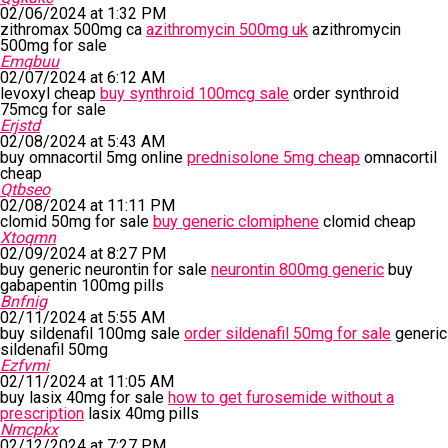
02/06/2024 at 1:32 PM
zithromax 500mg ca
azithromycin 500mg uk
azithromycin
500mg for sale
Emqbuu
02/07/2024 at 6:12 AM
levoxyl cheap
buy synthroid 100mcg sale
order synthroid
75mcg for sale
Erjstd
02/08/2024 at 5:43 AM
buy omnacortil 5mg online
prednisolone 5mg cheap
omnacortil
cheap
Qtbseo
02/08/2024 at 11:11 PM
clomid 50mg for sale
buy generic clomiphene
clomid cheap
Xtoqmn
02/09/2024 at 8:27 PM
buy generic neurontin for sale
neurontin 800mg generic
buy
gabapentin 100mg pills
Bnfnig
02/11/2024 at 5:55 AM
buy sildenafil 100mg sale
order sildenafil 50mg for sale
generic
sildenafil 50mg
Ezfvmi
02/11/2024 at 11:05 AM
buy lasix 40mg for sale
how to get furosemide without a
prescription
lasix 40mg pills
Nmcpkx
02/12/2024 at 7:27 PM