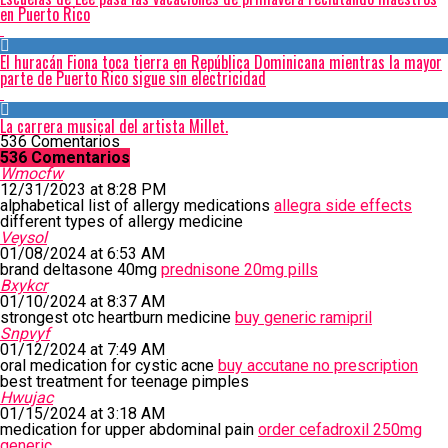
en Puerto Rico
El huracán Fiona toca tierra en República Dominicana mientras la mayor
parte de Puerto Rico sigue sin electricidad
La carrera musical del artista Millet.
536 Comentarios
536 Comentarios
Wmocfw
12/31/2023 at 8:28 PM
alphabetical list of allergy medications
allegra side effects
different types of allergy medicine
Veysol
01/08/2024 at 6:53 AM
brand deltasone 40mg
prednisone 20mg pills
Bxykcr
01/10/2024 at 8:37 AM
strongest otc heartburn medicine
buy generic ramipril
Snpvyf
01/12/2024 at 7:49 AM
oral medication for cystic acne
buy accutane no prescription
best treatment for teenage pimples
Hwujac
01/15/2024 at 3:18 AM
medication for upper abdominal pain
order cefadroxil 250mg
generic