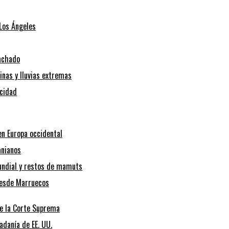
 Los Ángeles
Machado
inas y lluvias extremas
icidad
en Europa occidental
anianos
Mundial y restos de mamuts
desde Marruecos
de la Corte Suprema
adanía de EE. UU.