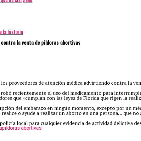
 la historia
 contra la venta de píldoras abortivas
a los proveedores de atención médica advirtiendo contra la v
probó recientemente el uso del medicamento para interrumpir
ores que «cumplan con las leyes de Florida que rigen la realiz
rrupción del embarazo en ningún momento, excepto por un médi
 realice o ayude a realizar un aborto en una persona… que no s
policía local para cualquier evidencia de actividad delictiva d
a
pildoras abortivas