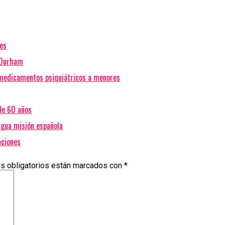
nes
h-Durham
 medicamentos psiquiátricos a menores
de 60 años
igua misión española
aciones
s obligatorios están marcados con
*