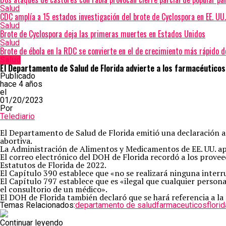
Salud
CDC amplía a 15 estados investigación del brote de Cyclospora en EE. UU.
Salud
Brote de Cyclospora deja las primeras muertes en Estados Unidos
Salud
Brote de ébola en la RDC se convierte en el de crecimiento más rápido de
Salud
El Departamento de Salud de Florida advierte a los farmacéuticos
Publicado
hace 4 años
el
01/20/2023
Por
Telediario
El Departamento de Salud de Florida emitió una declaración 
abortiva.
La Administración de Alimentos y Medicamentos de EE. UU. a
El correo electrónico del DOH de Florida recordó a los proveed
Estatutos de Florida de 2022.
El Capítulo 390 establece que «no se realizará ninguna inte
El Capítulo 797 establece que es «ilegal que cualquier persona
el consultorio de un médico».
El DOH de Florida también declaró que se hará referencia a la 
Temas Relacionados:
departamento de salud
farmaceuticos
florid
Continuar leyendo