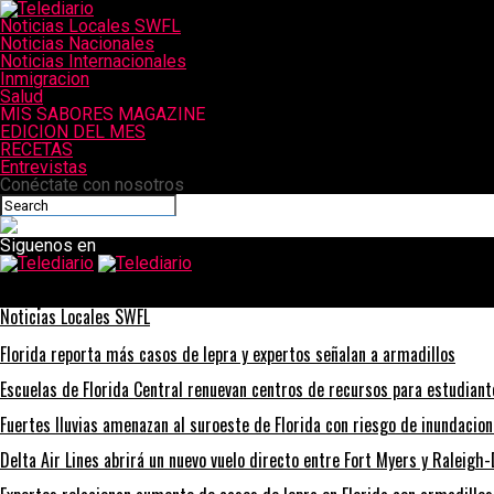
Noticias Locales SWFL
Noticias Nacionales
Noticias Internacionales
Inmigracion
Salud
MIS SABORES MAGAZINE
EDICION DEL MES
RECETAS
Entrevistas
Conéctate con nosotros
Siguenos en
Telediario
El Departamento de Salud de Florida advierte a los farmacéuticos
Noticias Locales SWFL
Florida reporta más casos de lepra y expertos señalan a armadillos
Escuelas de Florida Central renuevan centros de recursos para estudian
Fuertes lluvias amenazan al suroeste de Florida con riesgo de inundacio
Delta Air Lines abrirá un nuevo vuelo directo entre Fort Myers y Raleig