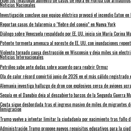
Expertos relacionan aumento de casos de lepra en Florida con armadillos
Noticias Nacionales
Investigación concluye que equipo eléctrico provocó el incendio Eaton en
Reportan casos de tularemia o “fiebre del conejo” en Nueva York
Diálogo sobre Venezuela respaldado por EE. UU. inicia sin María Corina 
Potente tormenta amenaza al noreste de EE. UU. con inundaciones repent
Violento tornado causa destrucción en Wisconsin y deja miles sin electr
Noticias Internacionales
Petróleo sube ante dudas sobre acuerdo para reabrir Ormuz
Ola de calor récord convirtió junio de 2026 en el más cálido registrado 
Alemania investiga hallazgo de dron con explosivos cerca de aviones ucr
Sequía en el Danubio deja al descubierto barcos de la Segunda Guerra 
Ceuta sigue desbordada tras el ingreso masivo de miles de migrantes 
Inmigracion
Trump vuelve a intentar limitar la ciudadanía por nacimiento tras fallo 
Administración Trump propone nuevos requisitos educativos para la ciud