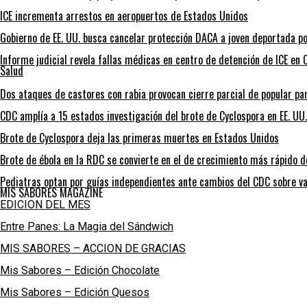
ICE incrementa arrestos en aeropuertos de Estados Unidos
Gobierno de EE. UU. busca cancelar protección DACA a joven deportada po
Informe judicial revela fallas médicas en centro de detención de ICE en C
Salud
Dos ataques de castores con rabia provocan cierre parcial de popular p
CDC amplía a 15 estados investigación del brote de Cyclospora en EE. UU.
Brote de Cyclospora deja las primeras muertes en Estados Unidos
Brote de ébola en la RDC se convierte en el de crecimiento más rápido de
Pediatras optan por guías independientes ante cambios del CDC sobre va
MIS SABORES MAGAZINE
EDICION DEL MES
Entre Panes: La Magia del Sándwich
MIS SABORES – ACCION DE GRACIAS
Mis Sabores – Edición Chocolate
Mis Sabores – Edición Quesos