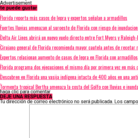
Advertisement
te puede gustar
Florida reporta más casos de lepra y expertos señalan a armadillos
Fuertes lluvias amenazan al suroeste de Florida con riesgo de inundacio
Delta Air Lines abrirá un nuevo vuelo directo entre Fort Myers y Raleig
Cirujano general de Florida recomienda mayor cautela antes de recetar
Expertos relacionan aumento de casos de lepra en Florida con armadillos
Florida programa dos ejecuciones el mismo día por primera vez en más 
Descubren en Florida una vasija indígena intacta de 400 años en una ant
Tormenta tropical Bertha amenaza la costa del Golfo con lluvias e inund
haga clic para comentar
DEJE UNA RESPUESTA
Tu dirección de correo electrónico no será publicada.
Los campo