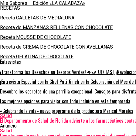
Mis Sabores – Edición «LA CALABAZA»
RECETAS
Receta GALLETAS DE MEDIALUNA
Receta de MANZANAS RELLENAS CON CHOCOLATE
Receta MOUSSE DE CHOCOLATE
Receta de CREMA DE CHOCOLATE CON AVELLANAS
Receta GELATINA DE CHOCOLATE
Entrevistas
¡Transforma tus Desechos en Tesoros Verdes! 🌱🌿 UF/IFAS | ¡Revoluciona
¡Entrevista Especial con la Chef Pati Jinich en la Celebración del Mes de 
Descubre los secretos de una parrilla excepcional: Consejos para disfru
Las mejores opciones para viajar con todo incluido en esta temporada
«Celebrando la vida» nuevo programa de la productora Marisol Morales
Salud
El Departamento de Salud de Florida advierte a los farmacéuticos contra
Anuncio
Salud
Dos ataques de castores con rabia provocan cierre parcial de popular p