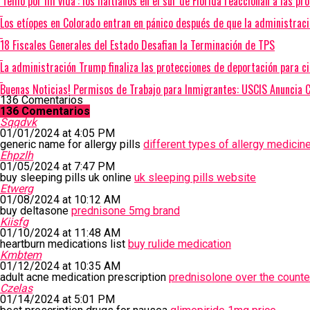
‘Temo por mi vida’: los haitianos en el sur de Florida reaccionan a las pr
Los etíopes en Colorado entran en pánico después de que la administrac
18 Fiscales Generales del Estado Desafian la Terminación de TPS
La administración Trump finaliza las protecciones de deportación para c
Buenas Noticias! Permisos de Trabajo para Inmigrantes: USCIS Anuncia 
136 Comentarios
136 Comentarios
Sqqdvk
01/01/2024 at 4:05 PM
generic name for allergy pills
different types of allergy medicin
Ehpzlh
01/05/2024 at 7:47 PM
buy sleeping pills uk online
uk sleeping pills website
Etwerg
01/08/2024 at 10:12 AM
buy deltasone
prednisone 5mg brand
Kiisfg
01/10/2024 at 11:48 AM
heartburn medications list
buy rulide medication
Kmbtem
01/12/2024 at 10:35 AM
adult acne medication prescription
prednisolone over the counte
Czelas
01/14/2024 at 5:01 PM