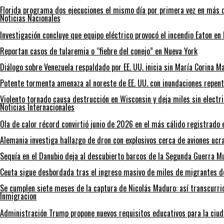
Florida programa dos ejecuciones el mismo día por primera vez en más 
Noticias Nacionales
Investigación concluye que equipo eléctrico provocó el incendio Eaton en
Reportan casos de tularemia o “fiebre del conejo” en Nueva York
Diálogo sobre Venezuela respaldado por EE. UU. inicia sin María Corina 
Potente tormenta amenaza al noreste de EE. UU. con inundaciones repent
Violento tornado causa destrucción en Wisconsin y deja miles sin electr
Noticias Internacionales
Ola de calor récord convirtió junio de 2026 en el más cálido registrado 
Alemania investiga hallazgo de dron con explosivos cerca de aviones ucr
Sequía en el Danubio deja al descubierto barcos de la Segunda Guerra 
Ceuta sigue desbordada tras el ingreso masivo de miles de migrantes 
Se cumplen siete meses de la captura de Nicolás Maduro: así transcurri
Inmigracion
Administración Trump propone nuevos requisitos educativos para la ciud