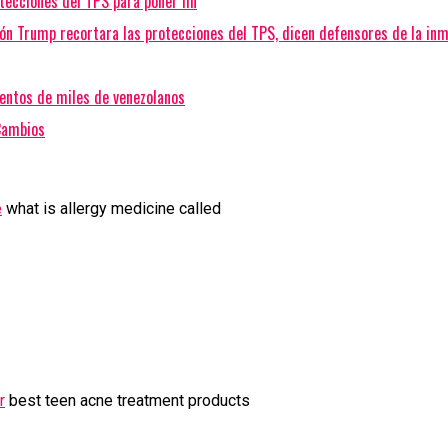
otecciones del TPS para poner fin
ión Trump recortara las protecciones del TPS, dicen defensores de la in
ientos de miles de venezolanos
Cambios
e
what is allergy medicine called
r
best teen acne treatment products