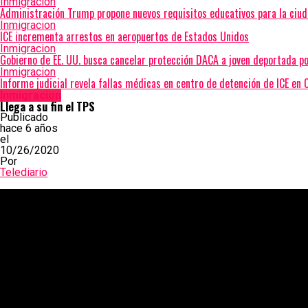
Inmigracion
Administración Trump propone nuevos requisitos educativos para la ciud
Inmigracion
ICE incrementa arrestos en aeropuertos de Estados Unidos
Inmigracion
Gobierno de EE. UU. busca cancelar protección DACA a joven deportada po
Inmigracion
Informe judicial revela fallas médicas en centro de detención de ICE en C
Inmigracion
Llega a su fin el TPS
Publicado
hace 6 años
el
10/26/2020
Por
Telediario