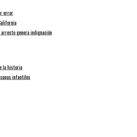
r error
alifornia
l arresto genera indignación
 la historia
cunas infantiles