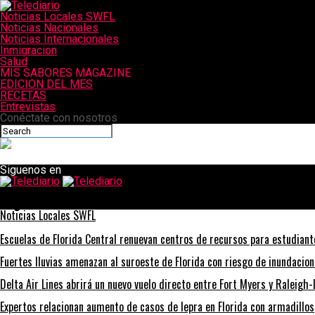
Noticias Locales SWFL
Noticias Nacionales
Noticias Internacionales
Inmigracion
Salud
MIS SABORES MAGAZINE
EDICION DEL MES
RECETAS
Entrevistas
Conéctate con nosotros
Siguenos en
Telediario
Llega a su fin el TPS
Noticias Locales SWFL
Escuelas de Florida Central renuevan centros de recursos para estudian
Fuertes lluvias amenazan al suroeste de Florida con riesgo de inundacio
Delta Air Lines abrirá un nuevo vuelo directo entre Fort Myers y Raleig
Expertos relacionan aumento de casos de lepra en Florida con armadillos