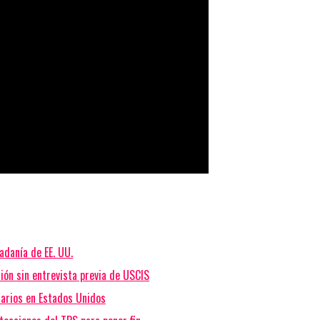
adanía de EE. UU.
ión sin entrevista previa de USCIS
iarios en Estados Unidos