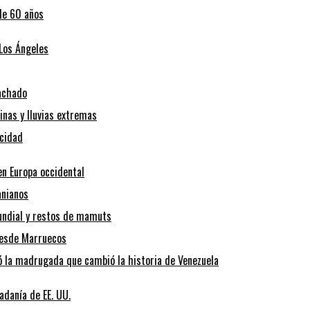
de 60 años
 Los Ángeles
Machado
inas y lluvias extremas
icidad
en Europa occidental
anianos
Mundial y restos de mamuts
desde Marruecos
ó la madrugada que cambió la historia de Venezuela
adanía de EE. UU.