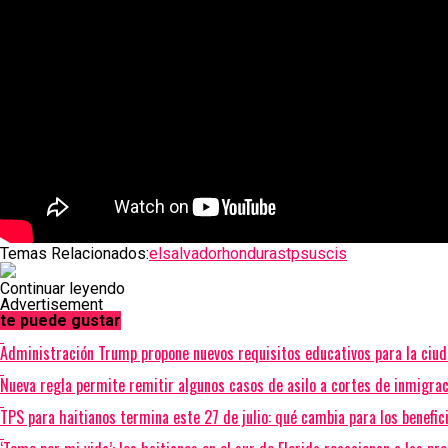
Temas Relacionados:
elsalvador
honduras
tps
uscis
Continuar leyendo
Advertisement
te puede gustar
Administración Trump propone nuevos requisitos educativos para la ciud
Nueva regla permite remitir algunos casos de asilo a cortes de inmigrac
TPS para haitianos termina este 27 de julio: qué cambia para los benefic