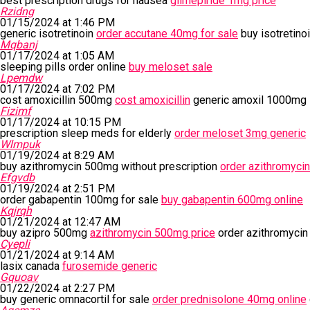
best prescription drugs for nausea
glimepiride 1mg price
Rzidng
01/15/2024 at 1:46 PM
generic isotretinoin
order accutane 40mg for sale
buy isotretino
Mqbanj
01/17/2024 at 1:05 AM
sleeping pills order online
buy meloset sale
Lpemdw
01/17/2024 at 7:02 PM
cost amoxicillin 500mg
cost amoxicillin
generic amoxil 1000mg
Fizimf
01/17/2024 at 10:15 PM
prescription sleep meds for elderly
order meloset 3mg generic
Wlmpuk
01/19/2024 at 8:29 AM
buy azithromycin 500mg without prescription
order azithromycin
Efgvdb
01/19/2024 at 2:51 PM
order gabapentin 100mg for sale
buy gabapentin 600mg online
Kqjrqh
01/21/2024 at 12:47 AM
buy azipro 500mg
azithromycin 500mg price
order azithromycin
Cyepli
01/21/2024 at 9:14 AM
lasix canada
furosemide generic
Gquoav
01/22/2024 at 2:27 PM
buy generic omnacortil for sale
order prednisolone 40mg online