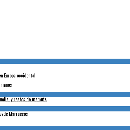
en Europa occidental
anianos
Mundial y restos de mamuts
desde Marruecos