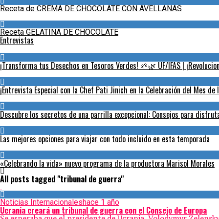
Receta de CREMA DE CHOCOLATE CON AVELLANAS
Receta GELATINA DE CHOCOLATE
Entrevistas
¡Transforma tus Desechos en Tesoros Verdes! 🌱🌿 UF/IFAS | ¡Revoluciona
¡Entrevista Especial con la Chef Pati Jinich en la Celebración del Mes de 
Descubre los secretos de una parrilla excepcional: Consejos para disfru
Las mejores opciones para viajar con todo incluido en esta temporada
«Celebrando la vida» nuevo programa de la productora Marisol Morales
All posts tagged "tribunal de guerra"
Noticias Internacionales
hace 1 año
Ucrania creará un tribunal de guerra con el Consejo de Europa
Se esperaba que el presidente de Ucrania, Volodymyr Zelenskyy