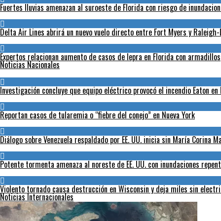
Fuertes lluvias amenazan al suroeste de Florida con riesgo de inundacio
Delta Air Lines abrirá un nuevo vuelo directo entre Fort Myers y Raleig
Expertos relacionan aumento de casos de lepra en Florida con armadillos
Noticias Nacionales
Investigación concluye que equipo eléctrico provocó el incendio Eaton en
Reportan casos de tularemia o “fiebre del conejo” en Nueva York
Diálogo sobre Venezuela respaldado por EE. UU. inicia sin María Corina 
Potente tormenta amenaza al noreste de EE. UU. con inundaciones repent
Violento tornado causa destrucción en Wisconsin y deja miles sin electr
Noticias Internacionales