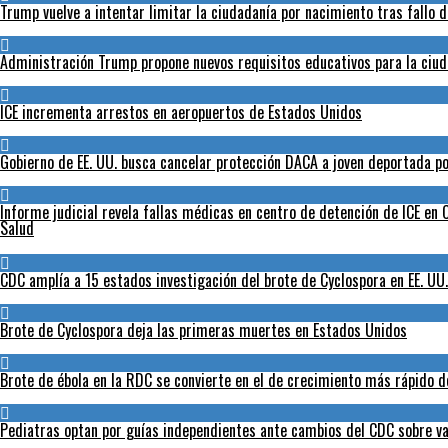
Trump vuelve a intentar limitar la ciudadanía por nacimiento tras fallo 
Administración Trump propone nuevos requisitos educativos para la ciud
ICE incrementa arrestos en aeropuertos de Estados Unidos
Gobierno de EE. UU. busca cancelar protección DACA a joven deportada po
Informe judicial revela fallas médicas en centro de detención de ICE en C
Salud
CDC amplía a 15 estados investigación del brote de Cyclospora en EE. UU.
Brote de Cyclospora deja las primeras muertes en Estados Unidos
Brote de ébola en la RDC se convierte en el de crecimiento más rápido de
Pediatras optan por guías independientes ante cambios del CDC sobre va