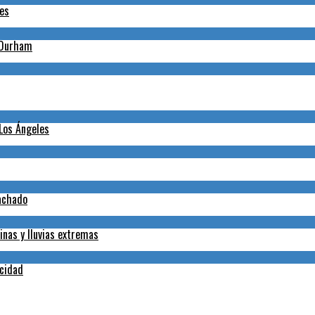
nes
h-Durham
 Los Ángeles
Machado
inas y lluvias extremas
icidad