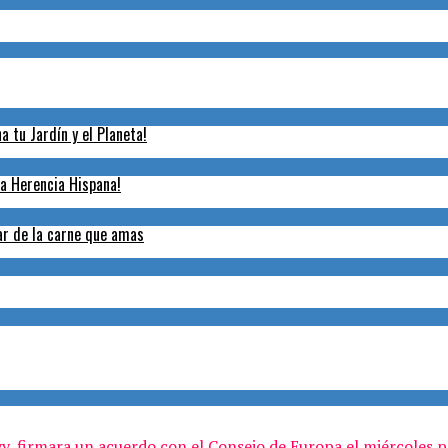
 tu Jardín y el Planeta!
la Herencia Hispana!
tar de la carne que amas
, firmara un acuerdo con el Consejo de Europa el miércoles pa