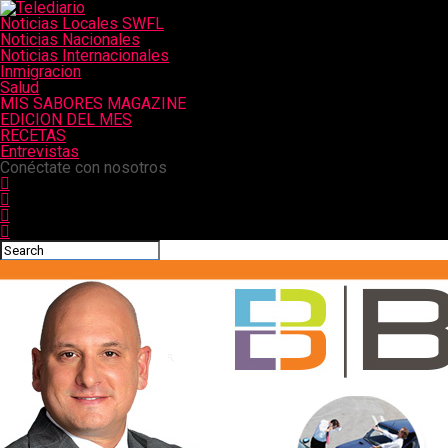
Noticias Locales SWFL
Noticias Nacionales
Noticias Internacionales
Inmigracion
Salud
MIS SABORES MAGAZINE
EDICION DEL MES
RECETAS
Entrevistas
Conéctate con nosotros