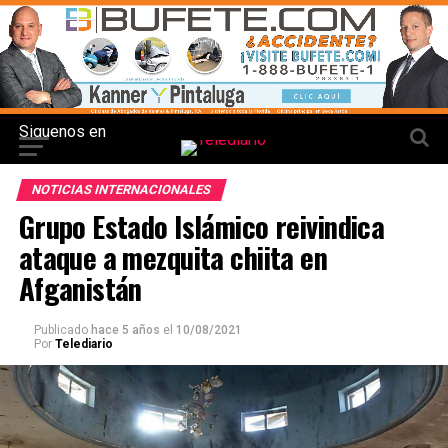
Siguenos en
NOTICIAS INTERNACIONALES
Grupo Estado Islámico reivindica
ataque a mezquita chiita en
Afganistán
Publicado
hace 5 años
el
10/08/2021
Por
Telediario