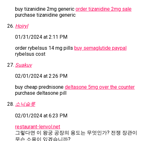
buy tizanidine 2mg generic
order tizanidine 2mg sale
purchase tizanidine generic
Hoiryl
01/31/2024 at 2:11 PM
order rybelsus 14 mg pills
buy semaglutide paypal
rybelsus cost
Suakuv
02/01/2024 at 2:26 PM
buy cheap prednisone
deltasone 5mg over the counter
purchase deltasone pill
소닉슬롯
02/01/2024 at 6:23 PM
restaurant-lenvol.net
그렇다면 이 왕궁 공장의 용도는 무엇인가? 전쟁 장관이
무슨 소용이 있겠습니까?