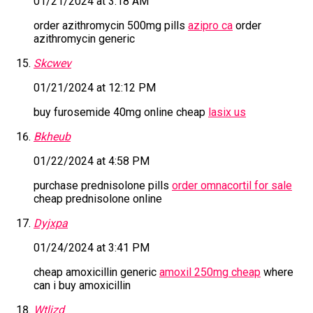
01/21/2024 at 3:18 AM
order azithromycin 500mg pills
azipro ca
order
azithromycin generic
Skcwev
01/21/2024 at 12:12 PM
buy furosemide 40mg online cheap
lasix us
Bkheub
01/22/2024 at 4:58 PM
purchase prednisolone pills
order omnacortil for sale
cheap prednisolone online
Dyjxpa
01/24/2024 at 3:41 PM
cheap amoxicillin generic
amoxil 250mg cheap
where
can i buy amoxicillin
Wtljzd