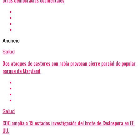
otras democracias occidentales
Anuncio
Salud
Dos ataques de castores con rabia provocan cierre parcial de popular
parque de Maryland
Salud
CDC amplía a 15 estados investigación del brote de Cyclospora en EE.
UU.