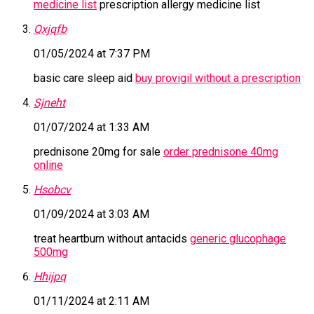
medicine list
prescription allergy medicine list
Qxjqfb
01/05/2024 at 7:37 PM
basic care sleep aid
buy provigil without a prescription
Sjneht
01/07/2024 at 1:33 AM
prednisone 20mg for sale
order prednisone 40mg
online
Hsobcv
01/09/2024 at 3:03 AM
treat heartburn without antacids
generic glucophage
500mg
Hhijpq
01/11/2024 at 2:11 AM