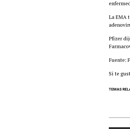
enfermed
La EMA t
adenovir
Pfizer di
Farmacovi
Fuente: 
Si te gus
TEMAS REL