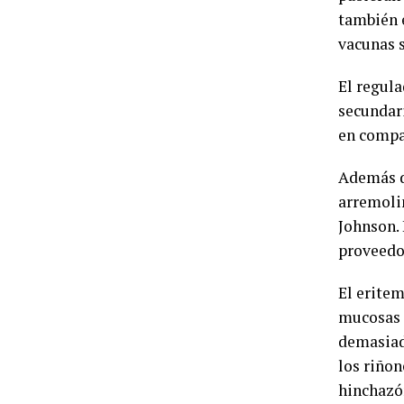
también e
vacunas s
El regula
secundar
en compa
Además d
arremoli
Johnson. 
proveedo
El erite
mucosas d
demasiada
los riñon
hinchazó