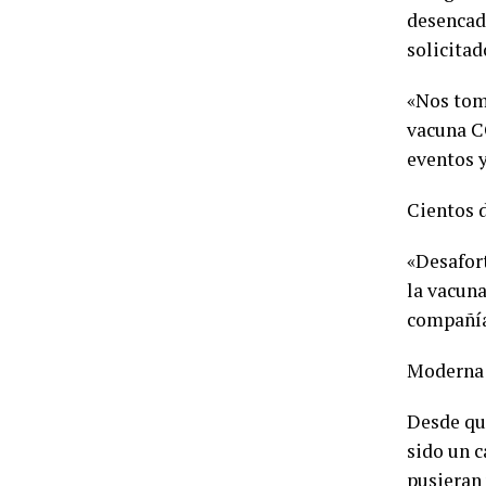
desencade
solicitad
«Nos tom
vacuna C
eventos 
Cientos d
«Desafor
la vacuna
compañía
Moderna 
Desde qu
sido un c
pusieran 