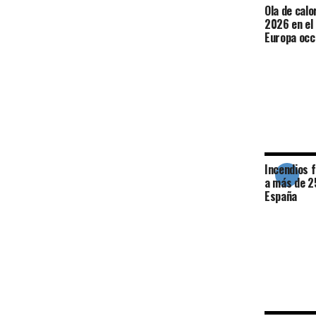
Ola de calo
2026 en el
Europa occ
Incendios 
a más de 2
España