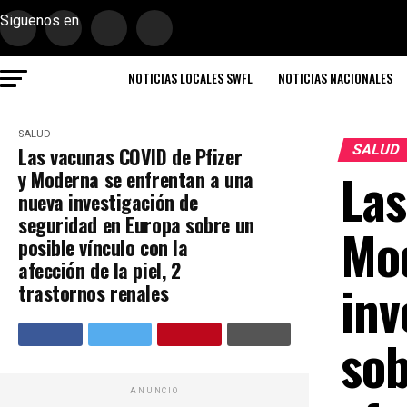
Siguenos en
NOTICIAS LOCALES SWFL
NOTICIAS NACIONALES
SALUD
SALUD
Las vacunas COVID de Pfizer
Las
y Moderna se enfrentan a una
nueva investigación de
seguridad en Europa sobre un
Mod
posible vínculo con la
afección de la piel, 2
inv
trastornos renales
sob
ANUNCIO