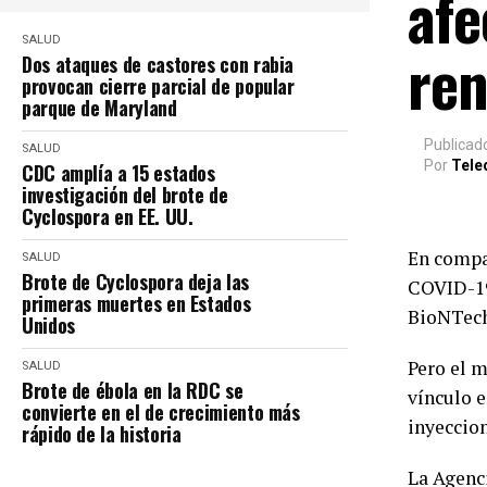
afe
SALUD
ren
Dos ataques de castores con rabia
provocan cierre parcial de popular
parque de Maryland
Publicad
SALUD
Por
Tele
CDC amplía a 15 estados
investigación del brote de
Cyclospora en EE. UU.
En compa
SALUD
Brote de Cyclospora deja las
COVID-19,
primeras muertes en Estados
BioNTech
Unidos
Pero el 
SALUD
Brote de ébola en la RDC se
vínculo 
convierte en el de crecimiento más
inyeccion
rápido de la historia
La Agenc