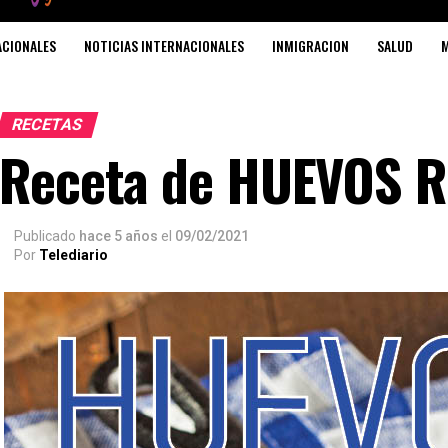
ACIONALES
NOTICIAS INTERNACIONALES
INMIGRACION
SALUD
M
RECETAS
Receta de HUEVOS
Publicado
hace 5 años
el
09/02/2021
Por
Telediario