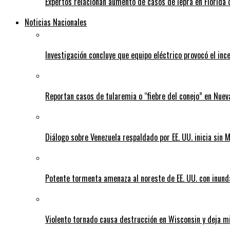
Expertos relacionan aumento de casos de lepra en Florida 
Noticias Nacionales
Investigación concluye que equipo eléctrico provocó el inc
Reportan casos de tularemia o “fiebre del conejo” en Nuev
Diálogo sobre Venezuela respaldado por EE. UU. inicia sin
Potente tormenta amenaza al noreste de EE. UU. con inund
Violento tornado causa destrucción en Wisconsin y deja mi