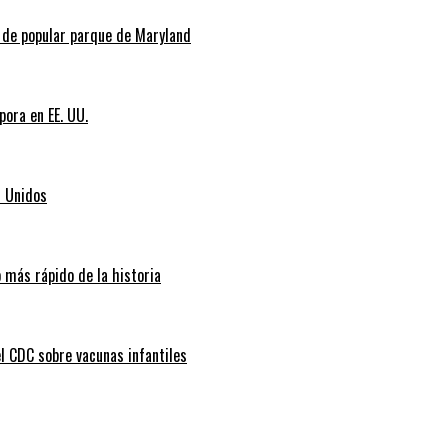
l de popular parque de Maryland
pora en EE. UU.
s Unidos
 más rápido de la historia
l CDC sobre vacunas infantiles