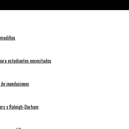
rmadillos
 para estudiantes necesitados
o de inundaciones
Myers y Raleigh-Durham