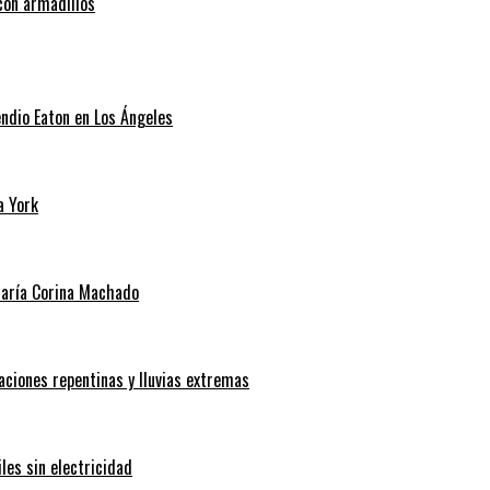
con armadillos
endio Eaton en Los Ángeles
a York
 María Corina Machado
aciones repentinas y lluvias extremas
les sin electricidad