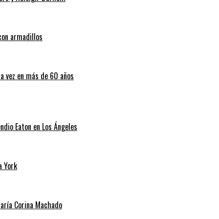
con armadillos
ra vez en más de 60 años
endio Eaton en Los Ángeles
a York
 María Corina Machado