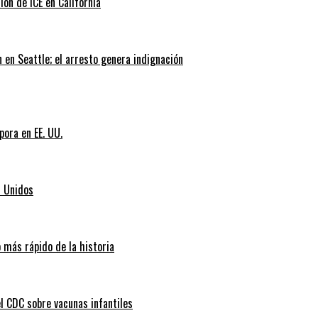
ión de ICE en California
 en Seattle; el arresto genera indignación
pora en EE. UU.
s Unidos
 más rápido de la historia
l CDC sobre vacunas infantiles