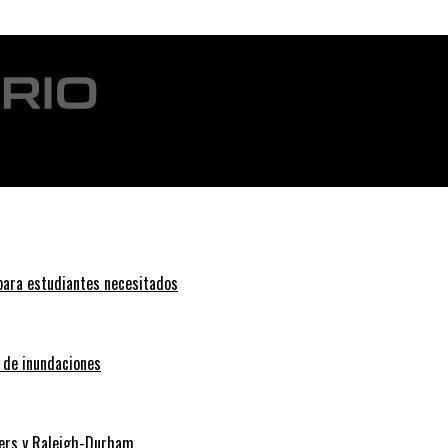
 para estudiantes necesitados
o de inundaciones
Myers y Raleigh-Durham