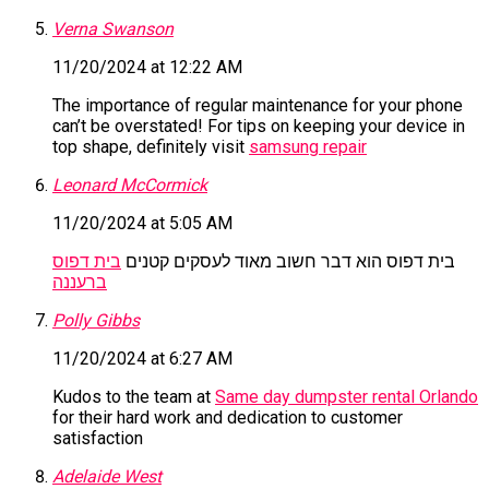
Verna Swanson
11/20/2024 at 12:22 AM
The importance of regular maintenance for your phone
can’t be overstated! For tips on keeping your device in
top shape, definitely visit
samsung repair
Leonard McCormick
11/20/2024 at 5:05 AM
בית דפוס הוא דבר חשוב מאוד לעסקים קטנים
בית דפוס
ברעננה
Polly Gibbs
11/20/2024 at 6:27 AM
Kudos to the team at
Same day dumpster rental Orlando
for their hard work and dedication to customer
satisfaction
Adelaide West