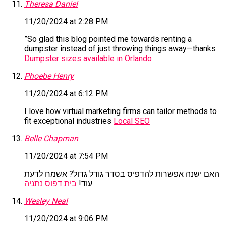
Theresa Daniel
11/20/2024 at 2:28 PM
”So glad this blog pointed me towards renting a
dumpster instead of just throwing things away—thanks
Dumpster sizes available in Orlando
Phoebe Henry
11/20/2024 at 6:12 PM
I love how virtual marketing firms can tailor methods to
fit exceptional industries
Local SEO
Belle Chapman
11/20/2024 at 7:54 PM
האם ישנה אפשרות להדפיס בסדר גודל גדול? אשמח לדעת
עוד!
בית דפוס נתניה
Wesley Neal
11/20/2024 at 9:06 PM