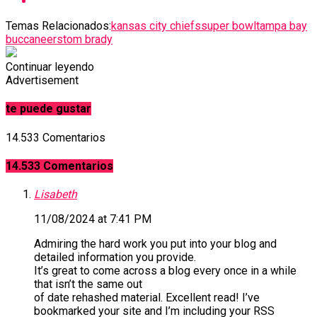
Temas Relacionados:
kansas city chiefs
super bowl
tampa bay
buccaneers
tom brady
Continuar leyendo
Advertisement
te puede gustar
14.533 Comentarios
14.533 Comentarios
Lisabeth
11/08/2024 at 7:41 PM
Admiring the hard work you put into your blog and
detailed information you provide.
It’s great to come across a blog every once in a while
that isn’t the same out
of date rehashed material. Excellent read! I’ve
bookmarked your site and I’m including your RSS