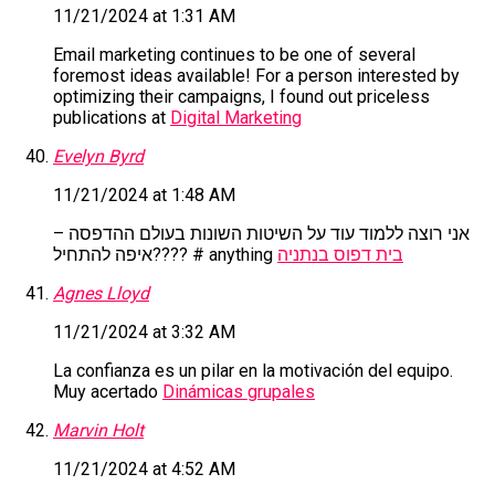
11/21/2024 at 1:31 AM
Email marketing continues to be one of several
foremost ideas available! For a person interested by
optimizing their campaigns, I found out priceless
publications at
Digital Marketing
Evelyn Byrd
11/21/2024 at 1:48 AM
אני רוצה ללמוד עוד על השיטות השונות בעולם ההדפסה –
בית דפוס בנתניה
איפה להתחיל???? # anything
Agnes Lloyd
11/21/2024 at 3:32 AM
La confianza es un pilar en la motivación del equipo.
Muy acertado
Dinámicas grupales
Marvin Holt
11/21/2024 at 4:52 AM