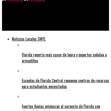
Telediario
Tom Brady gana el séptimo anillo mientras los Buccaneers
dominan a los Chiefs y Patrick Mahomes
Noticias Locales SWFL
Florida reporta más casos de lepra y expertos señalan a
armadillos
Escuelas de Florida Central renuevan centros de recursos
para estudiantes necesitados
Fuertes lluvias amenazan al suroeste de Florida con