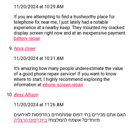
11/20/2024 at 10:29 AM
If you are attempting to find a trustworthy place for
telephone fix near me, I just lately had a notable
experience at a nearby keep. They mounted my cracked
display screen right now and at an inexpensive payment
battery repair
Nora Greer
11/20/2024 at 10:31 AM
It’s amazing how many people underestimate the value
of a good phone repair service! If you want to know
where to start, I highly recommend exploring the
information at
iphone screen repair
Bess Allison
11/20/2024 at 11:26 AM
האם אתם מכירים בתי דפוס שמתמחים בהדפסות לאירועים
מיוחדים? אשמח להמלצות!
בית דפוס הרצליה