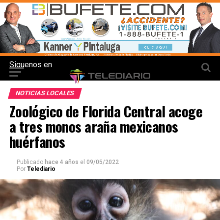
Siguenos en
NOTICIAS LOCALES
Zoológico de Florida Central acoge
a tres monos araña mexicanos
huérfanos
Publicado
hace 4 años
el
09/05/2022
Por
Telediario