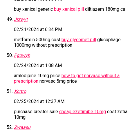
buy xenical generic
buy xenical pill
diltiazem 180mg ca
Jrzwyt
02/21/2024 at 6:34 PM
metformin 500mg cost
buy glycomet pill
glucophage
1000mg without prescription
Fgowyh
02/24/2024 at 1:08 AM
amlodipine 10mg price
how to get norvasc without a
prescription
norvasc 5mg price
Xcrtro
02/25/2024 at 12:37 AM
purchase crestor sale
cheap ezetimibe 10mg
cost zetia
10mg
Zwaasu