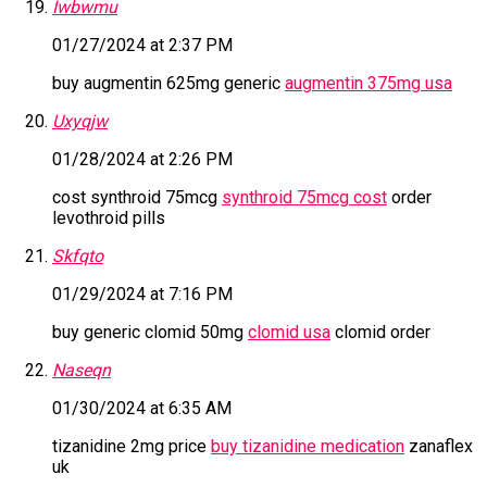
Iwbwmu
01/27/2024 at 2:37 PM
buy augmentin 625mg generic
augmentin 375mg usa
Uxyqjw
01/28/2024 at 2:26 PM
cost synthroid 75mcg
synthroid 75mcg cost
order
levothroid pills
Skfqto
01/29/2024 at 7:16 PM
buy generic clomid 50mg
clomid usa
clomid order
Naseqn
01/30/2024 at 6:35 AM
tizanidine 2mg price
buy tizanidine medication
zanaflex
uk