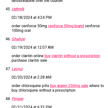
desloratadine over the counter
Udtmfk
02/18/2024 at 4:24 PM
order cenforce 50mg
cenforce 50mg brand
cenforce
100mg oral
Ghahoe
02/19/2024 at 12:07 AM
order claritin online
buy claritin without a prescription
purchase claritin sale
Lecniz
02/20/2024 at 2:28 AM
order chloroquine pills
buy aralen 250mg sale
where to
buy chloroquine without a prescription
Pjngee
02/21/2024 at 6:33 PM