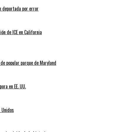
n deportada por error
ión de ICE en California
l de popular parque de Maryland
pora en EE. UU.
s Unidos