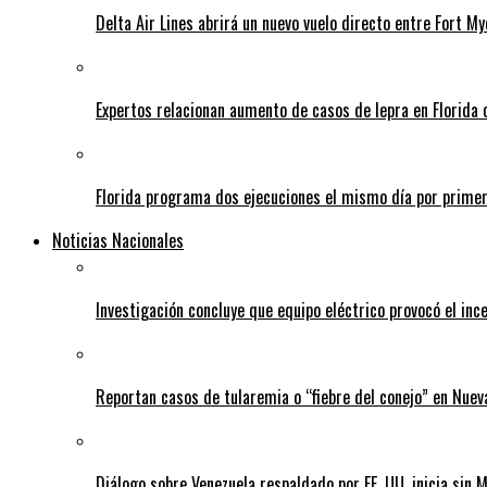
Delta Air Lines abrirá un nuevo vuelo directo entre Fort 
Expertos relacionan aumento de casos de lepra en Florida 
Florida programa dos ejecuciones el mismo día por prime
Noticias Nacionales
Investigación concluye que equipo eléctrico provocó el inc
Reportan casos de tularemia o “fiebre del conejo” en Nuev
Diálogo sobre Venezuela respaldado por EE. UU. inicia sin