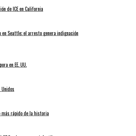
ión de ICE en California
 en Seattle; el arresto genera indignación
pora en EE. UU.
s Unidos
 más rápido de la historia