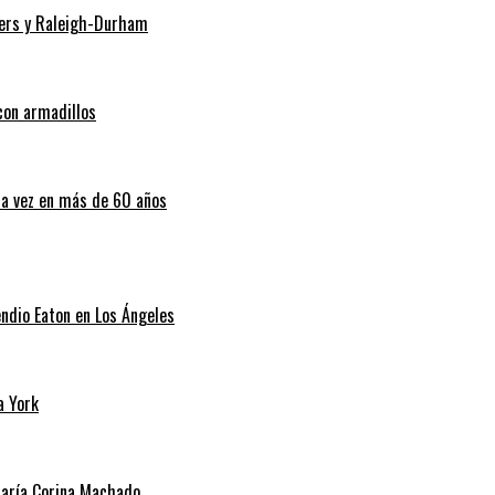
Myers y Raleigh-Durham
con armadillos
ra vez en más de 60 años
endio Eaton en Los Ángeles
a York
 María Corina Machado