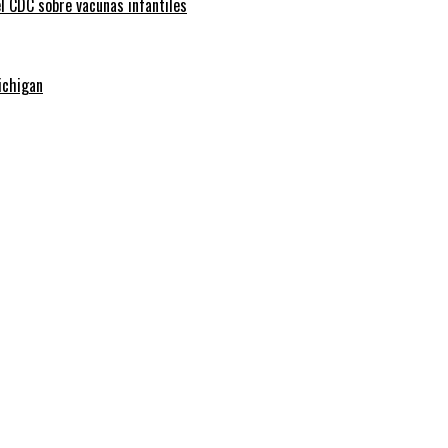
l CDC sobre vacunas infantiles
ichigan