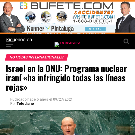
Siguenos en
NOTICIAS INTERNACIONALES
Israel en la ONU: Programa nuclear
iraní «ha infringido todas las líneas
rojas»
Publicado
hace 5 años
el
09/27/2021
Por
Telediario