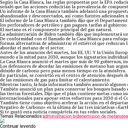
Según la Casa Blanca, las reglas propuestas por la EPA redu
señaló que las acciones reducirían la prevalencia de compues
Un informe de la Casa Blanca también adelantó una propuesta
abandonados y desconectados, así como fuentes adicionales n
El informe de la Casa Blanca también dijo que el Departamento
los perforadores de petróleo y gas paguen tarifas al gobierno 
El metano es el componente principal del gas natural.
La administración de Biden también dijo que implementará una
De conformidad con el llamado de la Casa Blanca para enfoques
formas alternativas de administrar el estiércol que reduzcan 
abordar el metano de el sector.
Antes de los anuncios del martes, los EE. UU. Y la Unión Euro
mundo a la mitad para 2030, aunque los signatarios individual
La Casa Blanca anunció el martes que más de 90 gobiernos, i
Los defensores de abordar las emisiones de metano han argum
dióxido de carbono pero pasa menos tiempo en la atmósfera.
En particular, se convirtió en el centro de atención después 
de las emisiones de gas para limitar el calentamiento.
Mientras tanto, la hoja informativa también anunció algunos 
También anunció un plan para conservar los bosques basado e
las tierras forestales. Dijo que el plan contiene metas como i
internacionales para apoyar estos esfuerzos para 2030 si el C
También tiene como objetivo acelerar la acción en el departa
Negativo de Carbono» es la última de las tres iniciativas «E
Si te gustó esta noticia compártela en tus redes sociales.
Temas Relacionados:
administracion biden
emision de metano
jo
Continuar leyendo