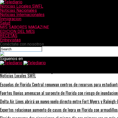
Noticias Locales SWFL
Noticias Nacionales
Noticias Internacionales
Inmigracion
Salud
MIS SABORES MAGAZINE
EDICION DEL MES
RECETAS
Entrevistas
Conéctate con nosotros
Siguenos en
Telediario
La administración de Biden apunta a las emisiones de metano
Noticias Locales SWFL
Escuelas de Florida Central renuevan centros de recursos para estudian
Fuertes lluvias amenazan al suroeste de Florida con riesgo de inundacio
Delta Air Lines abrirá un nuevo vuelo directo entre Fort Myers y Raleig
Expertos relacionan aumento de casos de lepra en Florida con armadillos