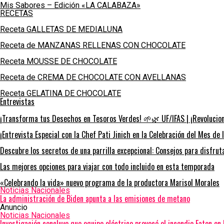
Mis Sabores – Edición «LA CALABAZA»
RECETAS
Receta GALLETAS DE MEDIALUNA
Receta de MANZANAS RELLENAS CON CHOCOLATE
Receta MOUSSE DE CHOCOLATE
Receta de CREMA DE CHOCOLATE CON AVELLANAS
Receta GELATINA DE CHOCOLATE
Entrevistas
¡Transforma tus Desechos en Tesoros Verdes! 🌱🌿 UF/IFAS | ¡Revoluciona
¡Entrevista Especial con la Chef Pati Jinich en la Celebración del Mes de 
Descubre los secretos de una parrilla excepcional: Consejos para disfru
Las mejores opciones para viajar con todo incluido en esta temporada
«Celebrando la vida» nuevo programa de la productora Marisol Morales
Noticias Nacionales
La administración de Biden apunta a las emisiones de metano
Anuncio
Noticias Nacionales
Investigación concluye que equipo eléctrico provocó el incendio Eaton en