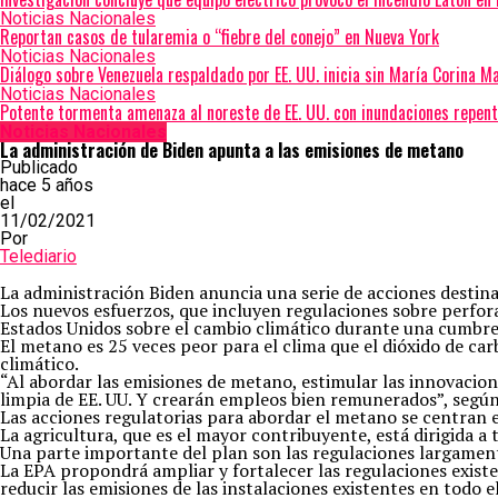
Noticias Nacionales
Reportan casos de tularemia o “fiebre del conejo” en Nueva York
Noticias Nacionales
Diálogo sobre Venezuela respaldado por EE. UU. inicia sin María Corina 
Noticias Nacionales
Potente tormenta amenaza al noreste de EE. UU. con inundaciones repent
Noticias Nacionales
La administración de Biden apunta a las emisiones de metano
Publicado
hace 5 años
el
11/02/2021
Por
Telediario
La administración Biden anuncia una serie de acciones destin
Los nuevos esfuerzos, que incluyen regulaciones sobre perfor
Estados Unidos sobre el cambio climático durante una cumbre
El metano es 25 veces peor para el clima que el dióxido de ca
climático.
“Al abordar las emisiones de metano, estimular las innovacion
limpia de EE. UU. Y crearán empleos bien remunerados”, según
Las acciones regulatorias para abordar el metano se centran e
La agricultura, que es el mayor contribuyente, está dirigida a 
Una parte importante del plan son las regulaciones largament
La EPA propondrá ampliar y fortalecer las regulaciones existen
reducir las emisiones de las instalaciones existentes en todo el