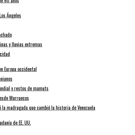
de 60 años
 Los Ángeles
Machado
inas y lluvias extremas
icidad
en Europa occidental
anianos
Mundial y restos de mamuts
desde Marruecos
ó la madrugada que cambió la historia de Venezuela
adanía de EE. UU.