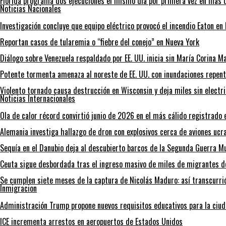
Florida programa dos ejecuciones el mismo día por primera vez en más 
Noticias Nacionales
Investigación concluye que equipo eléctrico provocó el incendio Eaton en
Reportan casos de tularemia o “fiebre del conejo” en Nueva York
Diálogo sobre Venezuela respaldado por EE. UU. inicia sin María Corina 
Potente tormenta amenaza al noreste de EE. UU. con inundaciones repent
Violento tornado causa destrucción en Wisconsin y deja miles sin electr
Noticias Internacionales
Ola de calor récord convirtió junio de 2026 en el más cálido registrado 
Alemania investiga hallazgo de dron con explosivos cerca de aviones ucr
Sequía en el Danubio deja al descubierto barcos de la Segunda Guerra 
Ceuta sigue desbordada tras el ingreso masivo de miles de migrantes 
Se cumplen siete meses de la captura de Nicolás Maduro: así transcurri
Inmigracion
Administración Trump propone nuevos requisitos educativos para la ciud
ICE incrementa arrestos en aeropuertos de Estados Unidos