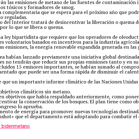
cirán las emisiones de metano de las fuentes de contaminaci
tos tóxicos y formadores de smog.
 complementaria que se espera para el próximo año que podrí
o reguladas.
 del Interior tratará de desincentivar la liberación o quema 
por lo que se libera o quema.
 ley bipartidista que requiere que los operadores de oleoduc
 voluntarios basados ​​en incentivos para la industria agríco
las emisiones, la energía renovable expandida generada en las 
pea habían lanzado previamente una iniciativa global destinada
es no tendrán que reducir sus propias emisiones tanto y en su 
ncluidos 15 emisores importantes, se habían sumado al compr
entado que puede ser una forma rápida de disminuir el calent
de que un importante informe climático de las Naciones Unidas 
objetivos climáticos sin metano.
n objetivos que había respaldado anteriormente, como poner f
ncentivar la conservación de los bosques. El plan tiene como o
ongreso lo aprueba.
mento de energía para promover nuevas tecnologías destinadas 
arthshot» que el departamento está adoptando para combatir el
e biden
metano