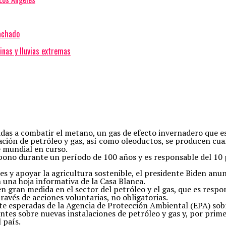
Machado
inas y lluvias extremas
adas a combatir el metano, un gas de efecto invernadero que e
ación de petróleo y gas, así como oleoductos, se producen cua
 mundial en curso.
rbono durante un período de 100 años y es responsable del 10 
es y apoyar la agricultura sostenible, el presidente Biden an
 una hoja informativa de la Casa Blanca.
n gran medida en el sector del petróleo y el gas, que es respo
través de acciones voluntarias, no obligatorias.
e esperadas de la Agencia de Protección Ambiental (EPA) sobr
tes sobre nuevas instalaciones de petróleo y gas y, por primer
 país.