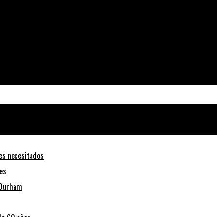
tes necesitados
nes
h-Durham