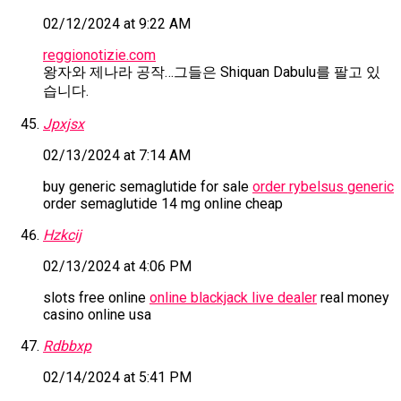
02/12/2024 at 9:22 AM
reggionotizie.com
왕자와 제나라 공작…그들은 Shiquan Dabulu를 팔고 있
습니다.
Jpxjsx
02/13/2024 at 7:14 AM
buy generic semaglutide for sale
order rybelsus generic
order semaglutide 14 mg online cheap
Hzkcij
02/13/2024 at 4:06 PM
slots free online
online blackjack live dealer
real money
casino online usa
Rdbbxp
02/14/2024 at 5:41 PM