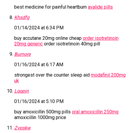
best medicine for painful heartburn
avalide pills
Khsdfg
01/14/2024 at 6:34 PM
buy accutane 20mg online cheap
order isotretinoin
20mg generic
order isotretinoin 40mg pill
Bumore
01/16/2024 at 6:17 AM
strongest over the counter sleep aid
modafinil 200mg
uk
Lqqpjn
01/16/2024 at 5:10 PM
buy amoxicillin 500mg pills
oral amoxicillin 250mg
amoxicillin 1000mg price
Zvpskw