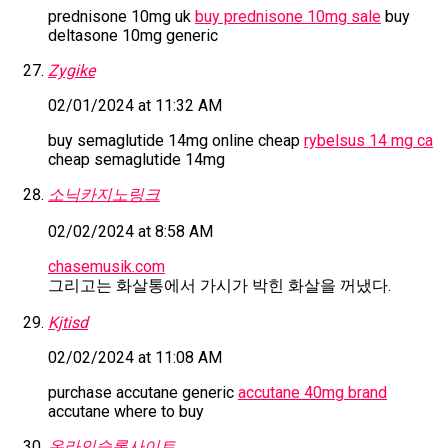
prednisone 10mg uk
buy prednisone 10mg sale
buy
deltasone 10mg generic
Zygike
02/01/2024 at 11:32 AM
buy semaglutide 14mg online cheap
rybelsus 14 mg ca
cheap semaglutide 14mg
소닉카지노링크
02/02/2024 at 8:58 AM
chasemusik.com
그리고는 화살통에서 가시가 박힌 화살을 꺼냈다.
Kjtisd
02/02/2024 at 11:08 AM
purchase accutane generic
accutane 40mg brand
accutane where to buy
온라인슬롯사이트