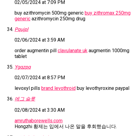
02/05/2024 at 7:09 PM
buy azithromycin 500mg generic
buy zithromax 250mg
generic
azithromycin 250mg drug
Pqujpl
02/06/2024 at 3:59 AM
order augmentin pill
clavulanate uk
augmentin 1000mg
tablet
Ygqzpq
02/07/2024 at 8:57 PM
levoxyl pills
brand levothroid
buy levothyroxine paypal
에그 슬롯
02/08/2024 at 3:30 AM
amruthaborewells.com
Hongzhi 황제는 입에서 나온 말을 후회했습니다.