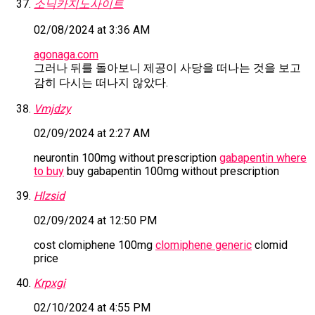
소닉카지노사이트
02/08/2024 at 3:36 AM
agonaga.com
그러나 뒤를 돌아보니 제공이 사당을 떠나는 것을 보고
감히 다시는 떠나지 않았다.
Vmjdzy
02/09/2024 at 2:27 AM
neurontin 100mg without prescription
gabapentin where
to buy
buy gabapentin 100mg without prescription
Hlzsid
02/09/2024 at 12:50 PM
cost clomiphene 100mg
clomiphene generic
clomid
price
Krpxgi
02/10/2024 at 4:55 PM