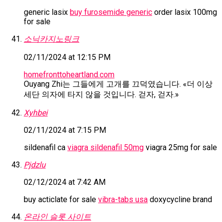
generic lasix
buy furosemide generic
order lasix 100mg
for sale
소닉카지노링크
02/11/2024 at 12:15 PM
homefronttoheartland.com
Ouyang Zhi는 그들에게 고개를 끄덕였습니다. «더 이상
세단 의자에 타지 않을 것입니다. 걷자, 걷자.»
Xyhbei
02/11/2024 at 7:15 PM
sildenafil ca
viagra sildenafil 50mg
viagra 25mg for sale
Pjdzlu
02/12/2024 at 7:42 AM
buy acticlate for sale
vibra-tabs usa
doxycycline brand
온라인 슬롯 사이트