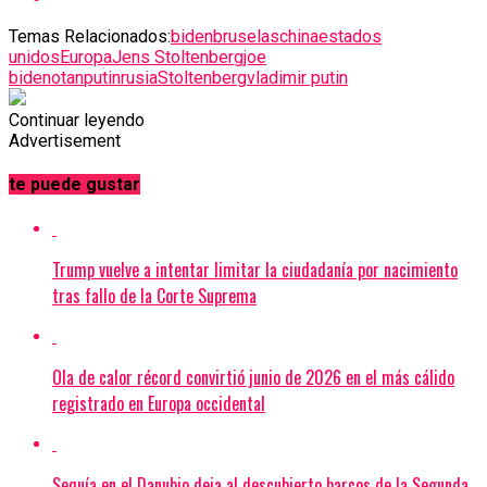
Temas Relacionados:
biden
bruselas
china
estados
unidos
Europa
Jens Stoltenberg
joe
biden
otan
putin
rusia
Stoltenberg
vladimir putin
Continuar leyendo
Advertisement
te puede gustar
Trump vuelve a intentar limitar la ciudadanía por nacimiento
tras fallo de la Corte Suprema
Ola de calor récord convirtió junio de 2026 en el más cálido
registrado en Europa occidental
Sequía en el Danubio deja al descubierto barcos de la Segunda