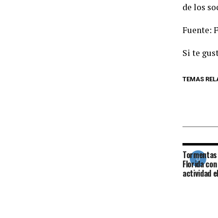
de los so
Fuente: 
Si te gus
TEMAS REL
Tormentas
Florida con
actividad e