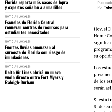
Florida reporta más casos de lepra
Publicad
y expertos señalan a armadillos
Por
Tele
NOTICIAS LOCALES
Escuelas de Florida Central
renuevan centros de recursos para
Hoy, el D
estudiantes necesitados
Home Con
significa
NOTICIAS LOCALES
Fuertes lluvias amenazan al
programa
suroeste de Florida con riesgo de
su opción
inundaciones
Los estu
NOTICIAS LOCALES
Delta Air Lines abrirá un nuevo
presencia
vuelo directo entre Fort Myers y
de los es
Raleigh-Durham
serán asi
Si esta t
Si desea 