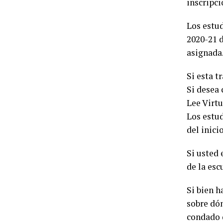
inscripci
Los estud
2020-21 d
asignada
Si esta t
Si desea 
Lee Virtu
Los estud
del inici
Si usted 
de la esc
Si bien h
sobre dón
condado d