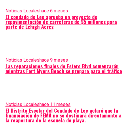
Noticias Locales
hace 6 meses
El condado de Lee aprueba un proyecto de
repavimentación de carreteras de $5 millones para
parte de Lehigh Acres
Noticias Locales
hace 9 meses
Las reparaciones finales de Estero Blvd comenzarán
mientras Fort Myers Beach se prepara para el tráfico
Noticias Locales
hace 11 meses
El Distrito Escolar del Condado de Lee aclaró que la
financiación de FEMA no se destinará directamente a
la reapertura de la escuela de playa.