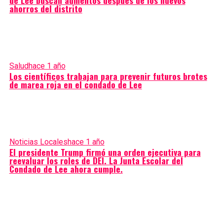
de Lee buscan aumentos después de los nuevos
ahorros del distrito
Salud
hace 1 año
Los científicos trabajan para prevenir futuros brotes
de marea roja en el condado de Lee
Noticias Locales
hace 1 año
El presidente Trump firmó una orden ejecutiva para
reevaluar los roles de DEI. La Junta Escolar del
Condado de Lee ahora cumple.