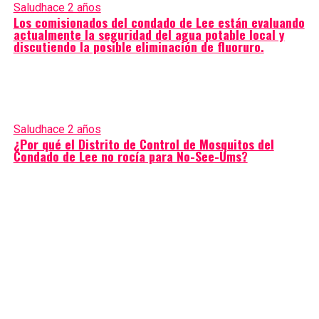
Salud
hace 2 años
Los comisionados del condado de Lee están evaluando
actualmente la seguridad del agua potable local y
discutiendo la posible eliminación de fluoruro.
Salud
hace 2 años
¿Por qué el Distrito de Control de Mosquitos del
Condado de Lee no rocía para No-See-Ums?