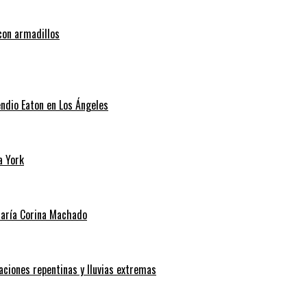
con armadillos
endio Eaton en Los Ángeles
a York
 María Corina Machado
aciones repentinas y lluvias extremas