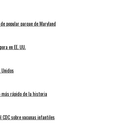
l de popular parque de Maryland
pora en EE. UU.
s Unidos
 más rápido de la historia
l CDC sobre vacunas infantiles