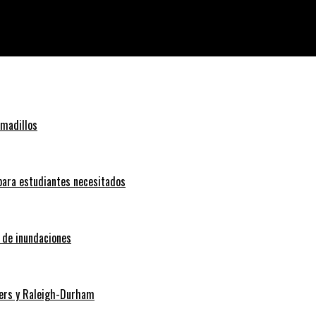
nezuela
rmadillos
 para estudiantes necesitados
o de inundaciones
Myers y Raleigh-Durham