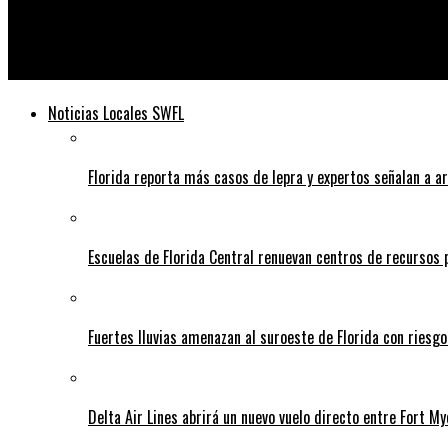
Telediario
Familias esperan identificar a víctimas de los terremotos en Ve
Noticias Locales SWFL
Florida reporta más casos de lepra y expertos señalan a a
Escuelas de Florida Central renuevan centros de recursos
Fuertes lluvias amenazan al suroeste de Florida con riesg
Delta Air Lines abrirá un nuevo vuelo directo entre Fort 