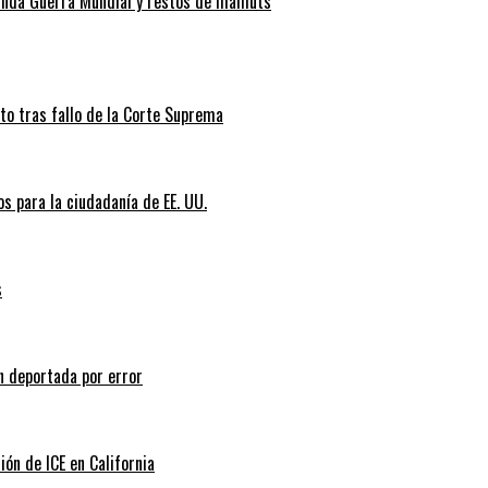
gunda Guerra Mundial y restos de mamuts
nto tras fallo de la Corte Suprema
s para la ciudadanía de EE. UU.
s
n deportada por error
ión de ICE en California