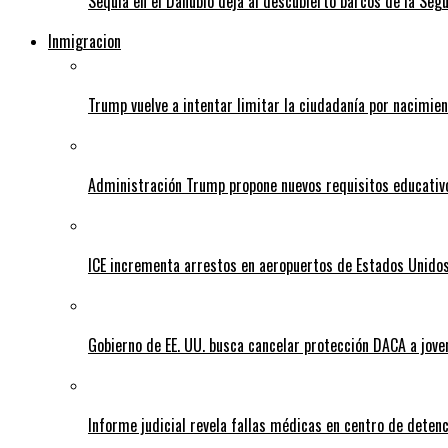
Sequía en el Danubio deja al descubierto barcos de la Se
Inmigracion
Trump vuelve a intentar limitar la ciudadanía por nacimie
Administración Trump propone nuevos requisitos educativo
ICE incrementa arrestos en aeropuertos de Estados Unido
Gobierno de EE. UU. busca cancelar protección DACA a jove
Informe judicial revela fallas médicas en centro de detenc