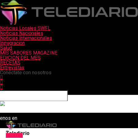
Noticias Locales SWFL
Noticias Nacionales
Noticias Internacionales
Inmigracion
Salud
MIS SABORES MAGAZINE
EDICION DEL MES
RECETAS
Entrevistas
Conéctate con nosotros
uenos en
Telediario
RECETAS