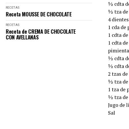
½ cdta d
RECETAS
½ tza de 
Receta MOUSSE DE CHOCOLATE
4 dientes
RECETAS
1 cda de 
Receta de CREMA DE CHOCOLATE
1 cdta de
CON AVELLANAS
1 cdta d
pimienta
½ cdta d
½ cdta de
2 tzas de
½ tza de
1 tza de 
½ tza de
Jugo de 
Sal