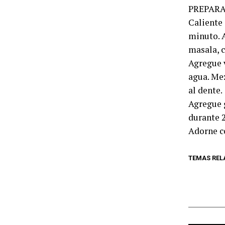
PREPARA
Caliente 
minuto. A
masala, 
Agregue v
agua. Mez
al dente.
Agregue g
durante 2
Adorne co
TEMAS REL