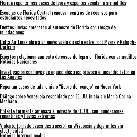
Florida reporta más casos de lepra y expertos señalan a armadillos
Escuelas de Florida Central renuevan centros de recursos para
estudiantes necesitados
Fuertes lluvias amenazan al suroeste de Florida con riesgo de
inundaciones
Delta Air Lines abrirá un nuevo vuelo directo entre Fort Myers y Raleigh-
Durham
Expertos relacionan aumento de casos de lepra en Florida con armadillos
Noticias Nacionales
Investigación concluye que equipo eléctrico provocó el incendio Eaton en
Los Ángeles
Reportan casos de tularemia o “fiebre del conejo” en Nueva York
Diálogo sobre Venezuela respaldado por EE. UU. inicia sin María Corina
Machado
Potente tormenta amenaza al noreste de EE. UU. con inundaciones
repentinas y lluvias extremas
Violento tornado causa destrucción en Wisconsin y deja miles sin
electricidad
Noticias Internacionales