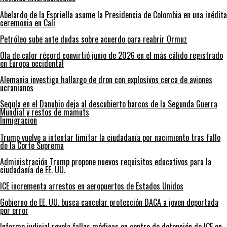
Abelardo de la Espriella asume la Presidencia de Colombia en una inédita
ceremonia en Cali
Petróleo sube ante dudas sobre acuerdo para reabrir Ormuz
Ola de calor récord convirtió junio de 2026 en el más cálido registrado
en Europa occidental
Alemania investiga hallazgo de dron con explosivos cerca de aviones
ucranianos
Sequía en el Danubio deja al descubierto barcos de la Segunda Guerra
Mundial y restos de mamuts
Inmigracion
Trump vuelve a intentar limitar la ciudadanía por nacimiento tras fallo
de la Corte Suprema
Administración Trump propone nuevos requisitos educativos para la
ciudadanía de EE. UU.
ICE incrementa arrestos en aeropuertos de Estados Unidos
Gobierno de EE. UU. busca cancelar protección DACA a joven deportada
por error
Informe judicial revela fallas médicas en centro de detención de ICE en