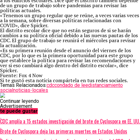
a los edificios escolares. Dice que el Distrito también depende
de un grupo de trabajo sobre pandemias para revisar las
políticas actuales.
«Tenemos un grupo regular que se reúne, a veces varias veces
a la semana, sobre diversas políticas relacionadas con
COVID», dice Spicker.
El distrito escolar dice que no están seguros de si se harán
cambios a su política oficial debido a las nuevas pautas de los
CDC. El grupo de trabajo se reunirá el miércoles para revisar
la actualización.
«Es su primera reunión desde el anuncio del viernes de los
CDC, por lo que es la primera oportunidad para este grupo
que establece la política para revisar las recomendaciones y
ver si eso cambiará algo dentro del distrito escolar», dice
Spicker.
Fuente: Fox 4 Now
Si te gustó esta noticia compártela en tus redes sociales.
Temas Relacionados:
cdc
condado de lee
distanciamiento
social
noticias-locales
Continuar leyendo
Advertisement
te puede gustar
CDC amplía a 15 estados investigación del brote de Cyclospora en EE. UU.
Brote de Cyclospora deja las primeras muertes en Estados Unidos