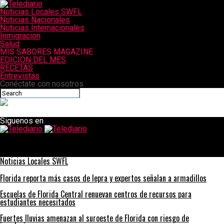
Noticias Locales SWFL
Noticias Nacionales
Noticias Internacionales
Inmigracion
Salud
MIS SABORES MAGAZINE
EDICION DEL MES
RECETAS
Entrevistas
Conéctate con nosotros
Siguenos en
Telediario
Las escuelas del condado de Lee revisarán las nuevas pautas de
los CDC
Noticias Locales SWFL
Florida reporta más casos de lepra y expertos señalan a armadillos
Escuelas de Florida Central renuevan centros de recursos para
estudiantes necesitados
Fuertes lluvias amenazan al suroeste de Florida con riesgo de