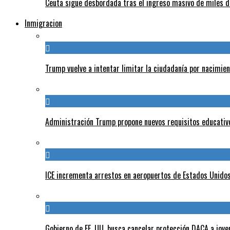
Ceuta sigue desbordada tras el ingreso masivo de miles
Inmigracion
Trump vuelve a intentar limitar la ciudadanía por nacimie
Administración Trump propone nuevos requisitos educativo
ICE incrementa arrestos en aeropuertos de Estados Unido
Gobierno de EE. UU. busca cancelar protección DACA a jove