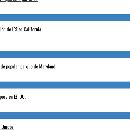
ión de ICE en California
l de popular parque de Maryland
pora en EE. UU.
s Unidos