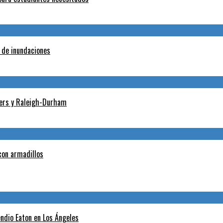
o de inundaciones
Myers y Raleigh-Durham
con armadillos
endio Eaton en Los Ángeles