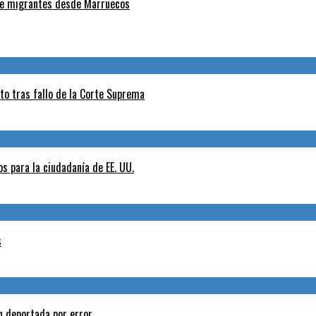
 de migrantes desde Marruecos
nto tras fallo de la Corte Suprema
s para la ciudadanía de EE. UU.
s
n deportada por error