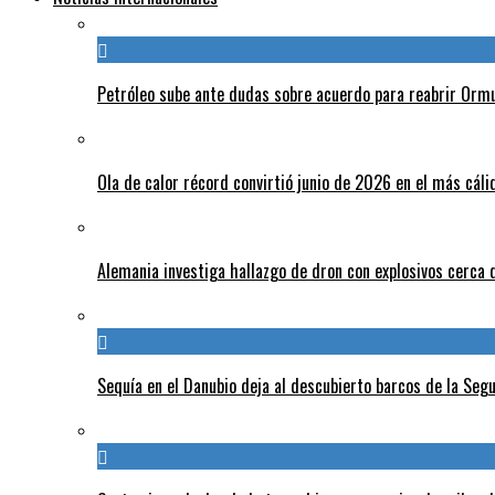
Petróleo sube ante dudas sobre acuerdo para reabrir Orm
Ola de calor récord convirtió junio de 2026 en el más cáli
Alemania investiga hallazgo de dron con explosivos cerca 
Sequía en el Danubio deja al descubierto barcos de la Se