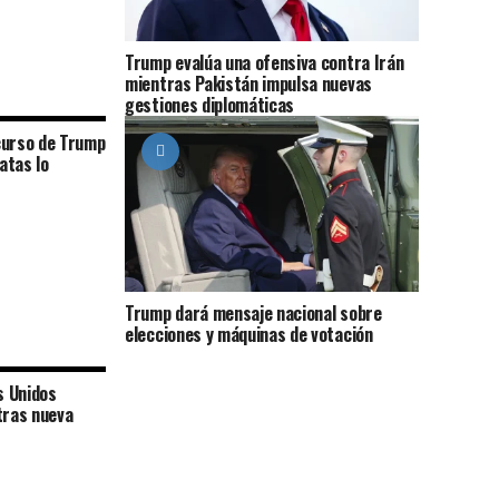
Trump evalúa una ofensiva contra Irán
mientras Pakistán impulsa nuevas
gestiones diplomáticas
curso de Trump
atas lo
Trump dará mensaje nacional sobre
elecciones y máquinas de votación
s Unidos
tras nueva