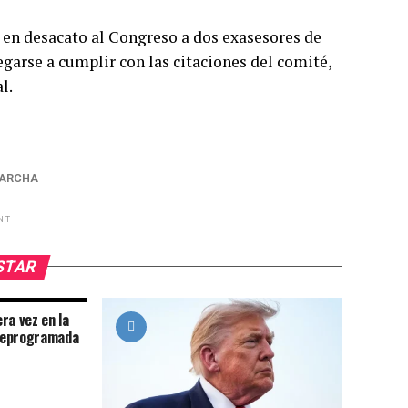
r en desacato al Congreso a dos exasesores de
garse a cumplir con las citaciones del comité,
l.
ARCHA
NT
USTAR
ra vez en la
reprogramada