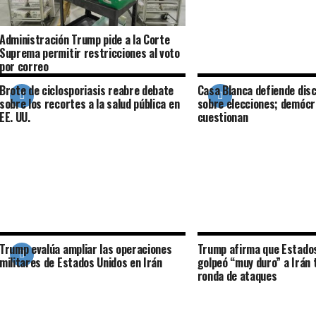
Administración Trump pide a la Corte
Suprema permitir restricciones al voto
por correo
Brote de ciclosporiasis reabre debate
Casa Blanca defiende dis
sobre los recortes a la salud pública en
sobre elecciones; demócr
EE. UU.
cuestionan
Trump evalúa ampliar las operaciones
Trump afirma que Estado
militares de Estados Unidos en Irán
golpeó “muy duro” a Irán 
ronda de ataques