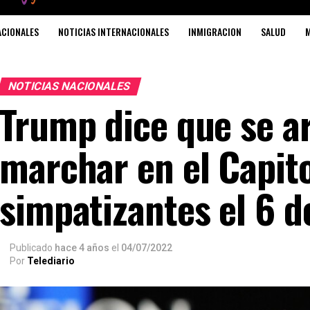
ACIONALES
NOTICIAS INTERNACIONALES
INMIGRACION
SALUD
M
NOTICIAS NACIONALES
Trump dice que se a
marchar en el Capito
simpatizantes el 6 d
Publicado
hace 4 años
el
04/07/2022
Por
Telediario