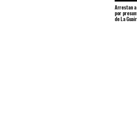
Arrestan a 
por presun
de La Guai