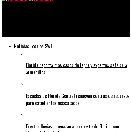
Telediario
Al menos 4 personas murieron en un tiroteo en el campus de
un hospital en Tulsa, Oklahoma
Noticias Locales SWFL
Florida reporta más casos de lepra y expertos señalan a
armadillos
Escuelas de Florida Central renuevan centros de recursos
para estudiantes necesitados
Fuertes lluvias amenazan al suroeste de Florida con