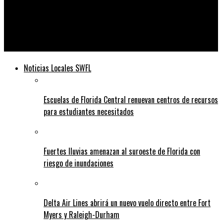
Telediario
El gobernador Ron DeSantis dice que el suministro de la vacuna
COVID-19 de Florida se ha ‘estancado’
Noticias Locales SWFL
Escuelas de Florida Central renuevan centros de recursos
para estudiantes necesitados
Fuertes lluvias amenazan al suroeste de Florida con
riesgo de inundaciones
Delta Air Lines abrirá un nuevo vuelo directo entre Fort
Myers y Raleigh-Durham