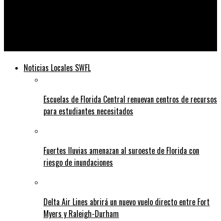
Telediario
La Casa Blanca advierte sobre el resurgimiento de COVID 19 en
Florida
Noticias Locales SWFL
Escuelas de Florida Central renuevan centros de recursos
para estudiantes necesitados
Fuertes lluvias amenazan al suroeste de Florida con
riesgo de inundaciones
Delta Air Lines abrirá un nuevo vuelo directo entre Fort
Myers y Raleigh-Durham