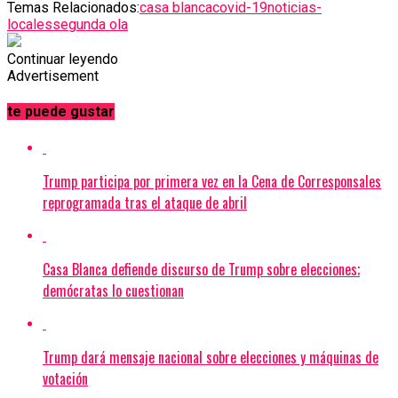
Temas Relacionados:
casa blanca
covid-19
noticias-
locales
segunda ola
Continuar leyendo
Advertisement
te puede gustar
Trump participa por primera vez en la Cena de Corresponsales
reprogramada tras el ataque de abril
Casa Blanca defiende discurso de Trump sobre elecciones;
demócratas lo cuestionan
Trump dará mensaje nacional sobre elecciones y máquinas de
votación