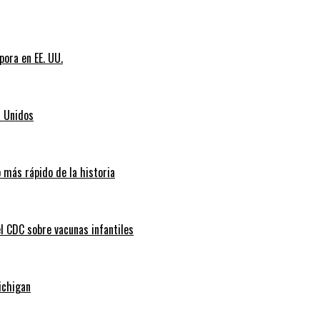
pora en EE. UU.
s Unidos
 más rápido de la historia
l CDC sobre vacunas infantiles
ichigan