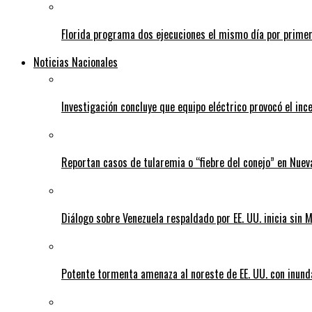
Florida programa dos ejecuciones el mismo día por prime
Noticias Nacionales
Investigación concluye que equipo eléctrico provocó el inc
Reportan casos de tularemia o “fiebre del conejo” en Nuev
Diálogo sobre Venezuela respaldado por EE. UU. inicia sin
Potente tormenta amenaza al noreste de EE. UU. con inund