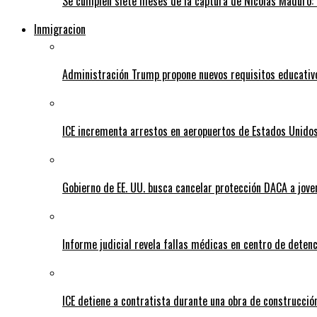
Se cumplen siete meses de la captura de Nicolás Maduro: 
Inmigracion
Administración Trump propone nuevos requisitos educativo
ICE incrementa arrestos en aeropuertos de Estados Unido
Gobierno de EE. UU. busca cancelar protección DACA a jove
Informe judicial revela fallas médicas en centro de detenc
ICE detiene a contratista durante una obra de construcción