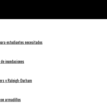
upan a los expertos
 para estudiantes necesitados
o de inundaciones
Myers y Raleigh-Durham
con armadillos