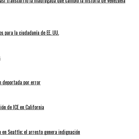
así transcurrió la madrugada que cambió la historia de Venezuela
s para la ciudadanía de EE. UU.
s
n deportada por error
ión de ICE en California
 en Seattle; el arresto genera indignación