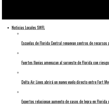
Telediario
Los casos crecientes de estreptococo A invasivo en niños preoc
Noticias Locales SWFL
Escuelas de Florida Central renuevan centros de recursos
Fuertes lluvias amenazan al suroeste de Florida con riesg
Delta Air Lines abrirá un nuevo vuelo directo entre Fort 
Expertos relacionan aumento de casos de lepra en Florida 