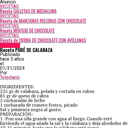
Anuncio
RECETAS
Receta GALLETAS DE MEDIALUNA
RECETAS
Receta de MANZANAS RELLENAS CON CHOCOLATE
RECETAS
Receta MOUSSE DE CHOCOLATE
RECETAS
Receta de CREMA DE CHOCOLATE CON AVELLANAS
RECETAS
Receta PURÉ DE CALABAZA
Publicado
hace 3 años
el
01/31/2024
Por
Telediario
INGREDIENTES:
225 gr de calabaza, pelada y cortada en cubos
85 gr de queso de cabra
2 cucharadas de leche
1 cucharada de romero fresco, picado
Sal y pimienta negra al gusto.
PREPARACIÓN:
1 -Pon una olla grande con agua al fuego. Cuando esté
hirviendo el agua añade la sal y la calabaza y deja alrededor de
10-15 minutos, hasta que la calabaza esté suave.