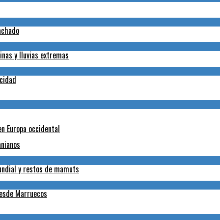
Machado
inas y lluvias extremas
icidad
en Europa occidental
anianos
Mundial y restos de mamuts
desde Marruecos