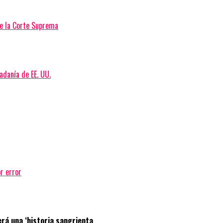
de la Corte Suprema
adanía de EE. UU.
r error
erá una ‘historia sangrienta