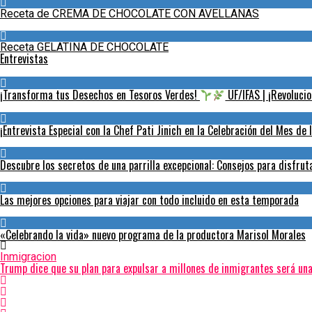
Receta de CREMA DE CHOCOLATE CON AVELLANAS
Receta GELATINA DE CHOCOLATE
Entrevistas
¡Transforma tus Desechos en Tesoros Verdes!
UF/IFAS | ¡Revolucio
¡Entrevista Especial con la Chef Pati Jinich en la Celebración del Mes de 
Descubre los secretos de una parrilla excepcional: Consejos para disfru
Las mejores opciones para viajar con todo incluido en esta temporada
«Celebrando la vida» nuevo programa de la productora Marisol Morales
Inmigracion
Trump dice que su plan para expulsar a millones de inmigrantes será una