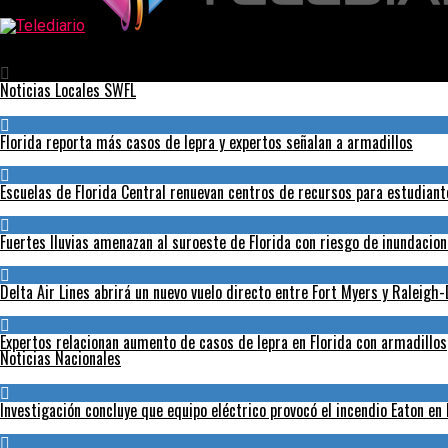
Telediario
Trump dice que su plan para expulsar a millones de inmigrantes s
Noticias Locales SWFL
Florida reporta más casos de lepra y expertos señalan a armadillos
Escuelas de Florida Central renuevan centros de recursos para estudian
Fuertes lluvias amenazan al suroeste de Florida con riesgo de inundacio
Delta Air Lines abrirá un nuevo vuelo directo entre Fort Myers y Raleig
Expertos relacionan aumento de casos de lepra en Florida con armadillos
Noticias Nacionales
Investigación concluye que equipo eléctrico provocó el incendio Eaton en