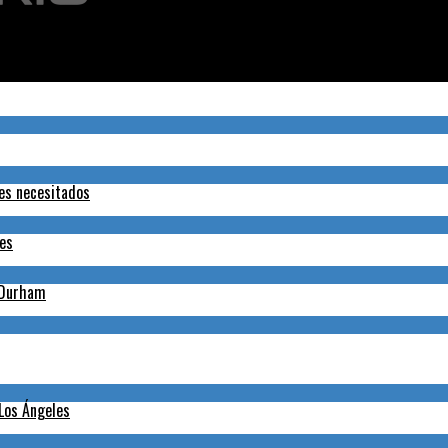
erá una ‘historia sangrienta
tes necesitados
nes
h-Durham
 Los Ángeles