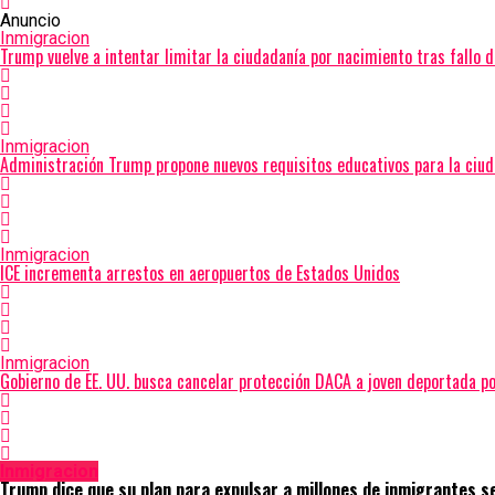
Anuncio
Inmigracion
Trump vuelve a intentar limitar la ciudadanía por nacimiento tras fallo 
Inmigracion
Administración Trump propone nuevos requisitos educativos para la ciud
Inmigracion
ICE incrementa arrestos en aeropuertos de Estados Unidos
Inmigracion
Gobierno de EE. UU. busca cancelar protección DACA a joven deportada po
Inmigracion
Trump dice que su plan para expulsar a millones de inmigrantes s