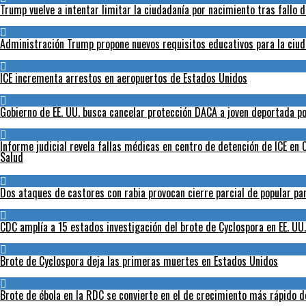
Trump vuelve a intentar limitar la ciudadanía por nacimiento tras fallo 
Administración Trump propone nuevos requisitos educativos para la ciud
ICE incrementa arrestos en aeropuertos de Estados Unidos
Gobierno de EE. UU. busca cancelar protección DACA a joven deportada po
Informe judicial revela fallas médicas en centro de detención de ICE en C
Salud
Dos ataques de castores con rabia provocan cierre parcial de popular p
CDC amplía a 15 estados investigación del brote de Cyclospora en EE. UU.
Brote de Cyclospora deja las primeras muertes en Estados Unidos
Brote de ébola en la RDC se convierte en el de crecimiento más rápido de