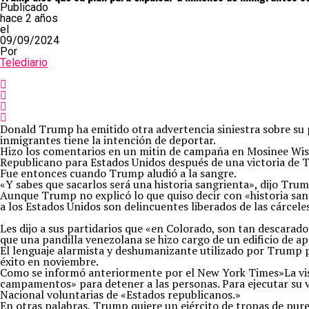
Publicado
hace 2 años
el
09/09/2024
Por
Telediario
Donald Trump ha emitido otra advertencia siniestra sobre su 
inmigrantes tiene la intención de deportar.
Hizo los comentarios en un mitin de campaña en Mosinee Wisc
Republicano para Estados Unidos después de una victoria de T
Fue entonces cuando Trump aludió a la sangre.
«Y sabes que sacarlos será una historia sangrienta», dijo Tru
Aunque Trump no explicó lo que quiso decir con «historia sa
a los Estados Unidos son delincuentes liberados de las cárceles
Les dijo a sus partidarios que «en Colorado, son tan descarad
que una pandilla venezolana se hizo cargo de un edificio de a
El lenguaje alarmista y deshumanizante utilizado por Trump pa
éxito en noviembre.
Como se informó anteriormente por el New York Times»La vis
campamentos» para detener a las personas. Para ejecutar su vi
Nacional voluntarias de «Estados republicanos.»
En otras palabras, Trump quiere un ejército de tropas de pure