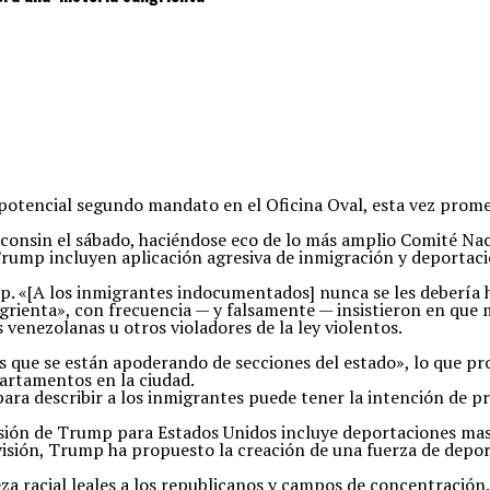
potencial segundo mandato en el Oficina Oval, esta vez prome
onsin el sábado, haciéndose eco de lo más amplio Comité Nac
rump incluyen aplicación agresiva de inmigración y deportaci
mp. «[A los inmigrantes indocumentados] nunca se les debería h
ngrienta», con frecuencia — y falsamente — insistieron en qu
 venezolanas u otros violadores de la ley violentos.
os que se están apoderando de secciones del estado», lo que pr
partamentos en la ciudad.
ra describir a los inmigrantes puede tener la intención de pr
ión de Trump para Estados Unidos incluye deportaciones masi
sión, Trump ha propuesto la creación de una fuerza de deportac
za racial leales a los republicanos y campos de concentración.