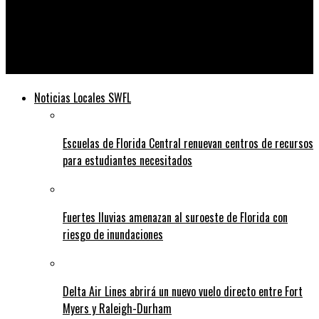
Telediario
La erupción del volcán de Islandia comienza a retroceder
después de incendiar la ciudad fuera de la capital
Noticias Locales SWFL
Escuelas de Florida Central renuevan centros de recursos
para estudiantes necesitados
Fuertes lluvias amenazan al suroeste de Florida con
riesgo de inundaciones
Delta Air Lines abrirá un nuevo vuelo directo entre Fort
Myers y Raleigh-Durham