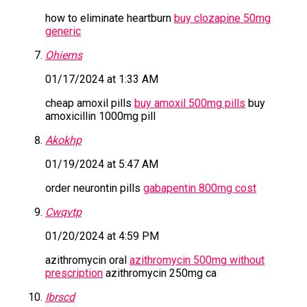
how to eliminate heartburn
buy clozapine 50mg
generic
Ohiems
01/17/2024 at 1:33 AM
cheap amoxil pills
buy amoxil 500mg pills
buy
amoxicillin 1000mg pill
Akokhp
01/19/2024 at 5:47 AM
order neurontin pills
gabapentin 800mg cost
Cwqvtp
01/20/2024 at 4:59 PM
azithromycin oral
azithromycin 500mg without
prescription
azithromycin 250mg ca
Ibrscd