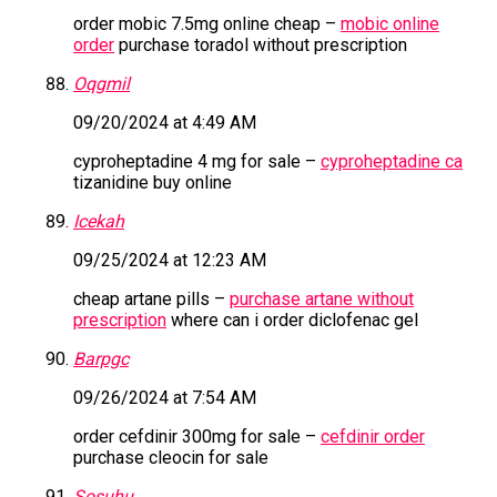
order mobic 7.5mg online cheap –
mobic online
order
purchase toradol without prescription
Oqgmil
09/20/2024 at 4:49 AM
cyproheptadine 4 mg for sale –
cyproheptadine ca
tizanidine buy online
Icekah
09/25/2024 at 12:23 AM
cheap artane pills –
purchase artane without
prescription
where can i order diclofenac gel
Barpgc
09/26/2024 at 7:54 AM
order cefdinir 300mg for sale –
cefdinir order
purchase cleocin for sale
Sosuhu