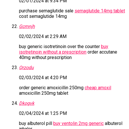
02/01/2024 at 9:34 PM
purchase semaglutide sale
semaglutide 14mg tablet
cost semaglutide 14mg
Gcmnjh
02/02/2024 at 2:29 AM
buy generic isotretinoin over the counter
buy
isotretinoin without a prescription
order accutane
40mg without prescription
Qrzodu
02/03/2024 at 4:20 PM
order generic amoxicillin 250mg
cheap amoxil
amoxicillin 250mg tablet
Dkogvk
02/04/2024 at 1:25 PM
buy albuterol pill
buy ventolin 2mg generic
albuterol
inhaler