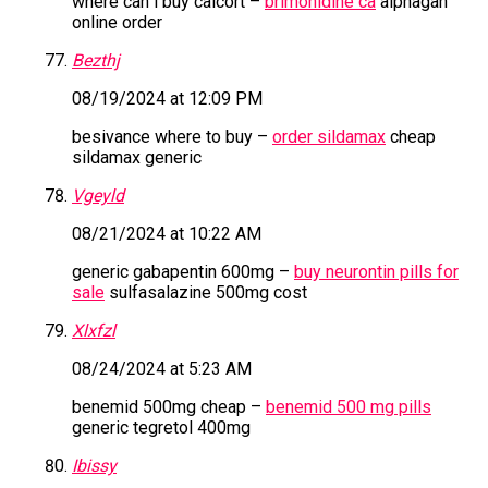
where can i buy calcort –
brimonidine ca
alphagan
online order
Bezthj
08/19/2024 at 12:09 PM
besivance where to buy –
order sildamax
cheap
sildamax generic
Vgeyld
08/21/2024 at 10:22 AM
generic gabapentin 600mg –
buy neurontin pills for
sale
sulfasalazine 500mg cost
Xlxfzl
08/24/2024 at 5:23 AM
benemid 500mg cheap –
benemid 500 mg pills
generic tegretol 400mg
Ibissy