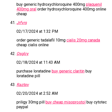
buy generic hydroxychloroquine 400mg
plaquenil
400mg oral
order hydroxychloroquine 400mg online
cheap
Jrfvrs
02/17/2024 at 1:32 PM
order generic tadalafil 10mg
cialis 20mg canada
cheap cialis online
Qsglcy
02/18/2024 at 11:43 AM
purchase loratadine
buy generic claritin
buy
loratadine pill
Raztpv
02/20/2024 at 2:52 AM
priligy 30mg pill
buy cheap misoprostol
buy cytotec
paypal