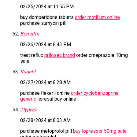
02/25/2024 at 11:55 PM
buy domperidone tablets
order motilium online
purchase sumycin pill
Bomafm
02/26/2024 at 8:43 PM
treat reflux
prilosec brand
order omeprazole 10mg
sale
Ruqnhl
02/27/2024 at 8:28 AM
purchase flexeril online
order cyclobenzaprine
generic
lioresal buy online
Tlypwd
02/28/2024 at 8:03 AM
purchase metoprolol pill
buy lopressor 50mg sale
order metoprolol