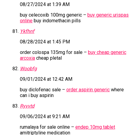
08/27/2024 at 1:39 AM
buy celecoxib 100mg generic –
buy generic urispas
online
buy indomethacin pills
Ykfhnf
08/28/2024 at 1:45 PM
order colospa 135mg for sale –
buy cheap generic
arcoxia
cheap pletal
Woobfg
09/01/2024 at 12:42 AM
buy diclofenac sale –
order aspirin generic
where
can i buy aspirin
Ryvvtd
09/06/2024 at 9:21 AM
rumalaya for sale online –
endep 10mg tablet
amitriptyline medication