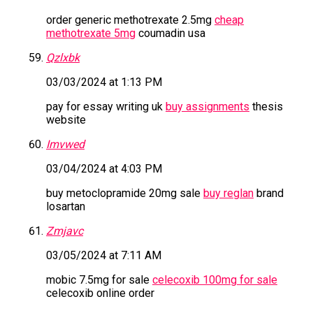
order generic methotrexate 2.5mg
cheap
methotrexate 5mg
coumadin usa
Qzlxbk
03/03/2024 at 1:13 PM
pay for essay writing uk
buy assignments
thesis
website
Imvwed
03/04/2024 at 4:03 PM
buy metoclopramide 20mg sale
buy reglan
brand
losartan
Zmjavc
03/05/2024 at 7:11 AM
mobic 7.5mg for sale
celecoxib 100mg for sale
celecoxib online order