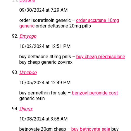
09/30/2024 at 7:29 AM
order isotretinoin generic –
order accutane 10mg
generic
order deltasone 20mg pills
Bmycgp
10/02/2024 at 12:51 PM
buy deltasone 40mg pills –
buy cheap prednisolone
buy cheap generic zovirax
Umzboo
10/05/2024 at 12:49 PM
buy permethrin for sale –
benzoyl peroxide cost
generic retin
Ojiugx
10/08/2024 at 3:58 AM
betnovate 20gm cheap –
buy betnovate sale
buy