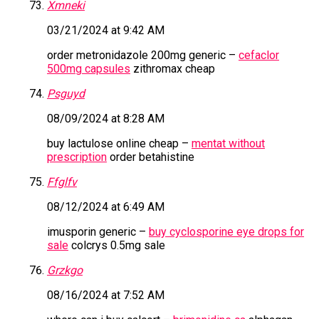
Xmneki
03/21/2024 at 9:42 AM
order metronidazole 200mg generic –
cefaclor
500mg capsules
zithromax cheap
Psguyd
08/09/2024 at 8:28 AM
buy lactulose online cheap –
mentat without
prescription
order betahistine
Ffglfv
08/12/2024 at 6:49 AM
imusporin generic –
buy cyclosporine eye drops for
sale
colcrys 0.5mg sale
Grzkgo
08/16/2024 at 7:52 AM