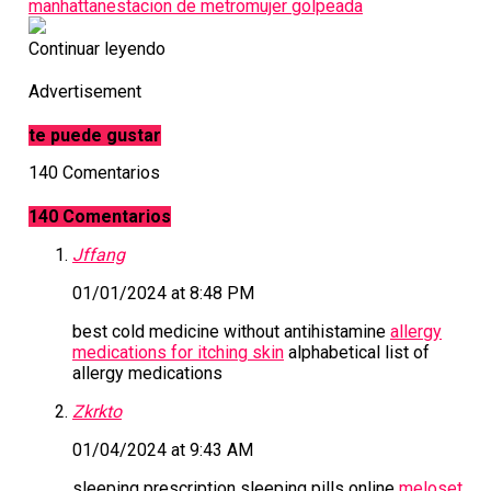
manhattan
estacion de metro
mujer golpeada
Continuar leyendo
Advertisement
te puede gustar
140 Comentarios
140 Comentarios
Jffang
01/01/2024 at 8:48 PM
best cold medicine without antihistamine
allergy
medications for itching skin
alphabetical list of
allergy medications
Zkrkto
01/04/2024 at 9:43 AM
sleeping prescription sleeping pills online
meloset