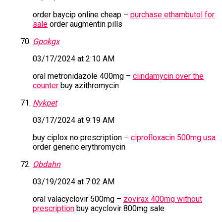
order baycip online cheap –
purchase ethambutol for
sale
order augmentin pills
Gpokgx
03/17/2024 at 2:10 AM
oral metronidazole 400mg –
clindamycin over the
counter
buy azithromycin
Nykpet
03/17/2024 at 9:19 AM
buy ciplox no prescription –
ciprofloxacin 500mg usa
order generic erythromycin
Qbdahn
03/19/2024 at 7:02 AM
oral valacyclovir 500mg –
zovirax 400mg without
prescription
buy acyclovir 800mg sale