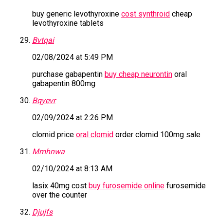
buy generic levothyroxine
cost synthroid
cheap
levothyroxine tablets
Bvtqai
02/08/2024 at 5:49 PM
purchase gabapentin
buy cheap neurontin
oral
gabapentin 800mg
Bqyevr
02/09/2024 at 2:26 PM
clomid price
oral clomid
order clomid 100mg sale
Mmhnwa
02/10/2024 at 8:13 AM
lasix 40mg cost
buy furosemide online
furosemide
over the counter
Djujfs