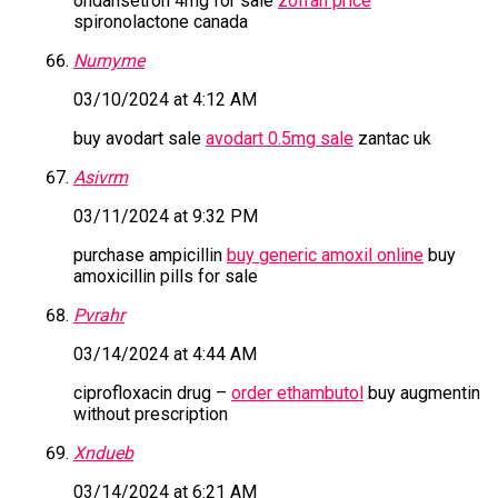
ondansetron 4mg for sale
zofran price
spironolactone canada
Numyme
03/10/2024 at 4:12 AM
buy avodart sale
avodart 0.5mg sale
zantac uk
Asivrm
03/11/2024 at 9:32 PM
purchase ampicillin
buy generic amoxil online
buy
amoxicillin pills for sale
Pvrahr
03/14/2024 at 4:44 AM
ciprofloxacin drug –
order ethambutol
buy augmentin
without prescription
Xndueb
03/14/2024 at 6:21 AM