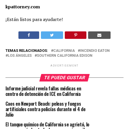
kpattorney.com
¡Están listos para ayudarte!
TEMAS RELACIONADOS:
CALIFORNIA
INCENDIO EATON
LOS ÁNGELES
SOUTHERN CALIFORNIA EDISON
ADVERTISEMENT
TE PUEDE GUSTAR
Informe judicial revela fallas médicas en
centro de detención de ICE en California
Caos en Newport Beach: peleas y fuegos
artificiales contra policías durante el 4 de
Julio
El tanque químico de California se agrietó, lo