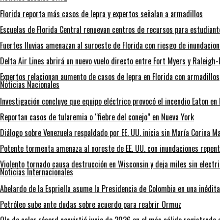
Florida reporta más casos de lepra y expertos señalan a armadillos
Escuelas de Florida Central renuevan centros de recursos para estudian
Fuertes lluvias amenazan al suroeste de Florida con riesgo de inundacio
Delta Air Lines abrirá un nuevo vuelo directo entre Fort Myers y Raleig
Expertos relacionan aumento de casos de lepra en Florida con armadillos
Noticias Nacionales
Investigación concluye que equipo eléctrico provocó el incendio Eaton en
Reportan casos de tularemia o “fiebre del conejo” en Nueva York
Diálogo sobre Venezuela respaldado por EE. UU. inicia sin María Corina 
Potente tormenta amenaza al noreste de EE. UU. con inundaciones repent
Violento tornado causa destrucción en Wisconsin y deja miles sin electr
Noticias Internacionales
Abelardo de la Espriella asume la Presidencia de Colombia en una inédit
Petróleo sube ante dudas sobre acuerdo para reabrir Ormuz