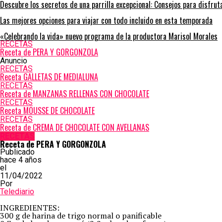
Descubre los secretos de una parrilla excepcional: Consejos para disfru
Las mejores opciones para viajar con todo incluido en esta temporada
«Celebrando la vida» nuevo programa de la productora Marisol Morales
RECETAS
Receta de PERA Y GORGONZOLA
Anuncio
RECETAS
Receta GALLETAS DE MEDIALUNA
RECETAS
Receta de MANZANAS RELLENAS CON CHOCOLATE
RECETAS
Receta MOUSSE DE CHOCOLATE
RECETAS
Receta de CREMA DE CHOCOLATE CON AVELLANAS
RECETAS
Receta de PERA Y GORGONZOLA
Publicado
hace 4 años
el
11/04/2022
Por
Telediario
INGREDIENTES:
300 g de harina de trigo normal o panificable