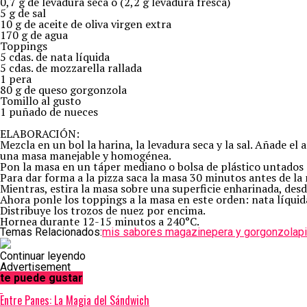
0,7 g de levadura seca ó (2,2 g levadura fresca)
5 g de sal
10 g de aceite de oliva virgen extra
170 g de agua
Toppings
5 cdas. de nata líquida
5 cdas. de mozzarella rallada
1 pera
80 g de queso gorgonzola
Tomillo al gusto
1 puñado de nueces
ELABORACIÓN:
Mezcla en un bol la harina, la levadura seca y la sal. Añade 
una masa manejable y homogénea.
Pon la masa en un táper mediano o bolsa de plástico untados c
Para dar forma a la pizza saca la masa 30 minutos antes de la
Mientras, estira la masa sobre una superficie enharinada, desde
Ahora ponle los toppings a la masa en este orden: nata líquida
Distribuye los trozos de nuez por encima.
Hornea durante 12-15 minutos a 240°C.
Temas Relacionados:
mis sabores magazine
pera y gorgonzola
p
Continuar leyendo
Advertisement
te puede gustar
Entre Panes: La Magia del Sándwich