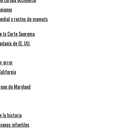
en Europa occidental
anianos
Mundial y restos de mamuts
de la Corte Suprema
adanía de EE. UU.
r error
alifornia
arque de Maryland
 la historia
cunas infantiles