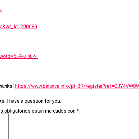
22
ree&wr_id=200689
c&keyword=희윤이병신
 Thanks!
https://www.binance.info/pt-BR/register?ref=GJY4VW8
s. I have a question for you.
s obligatorios están marcados con
*