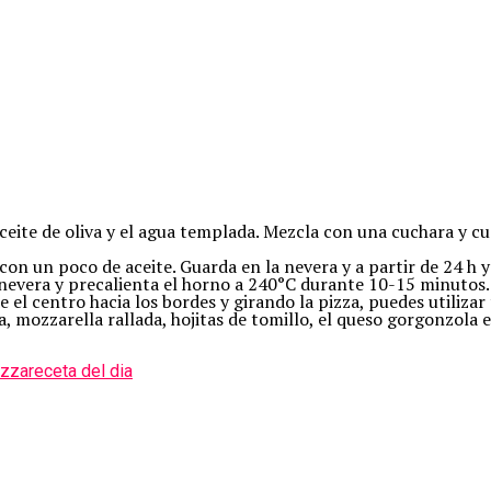
el aceite de oliva y el agua templada. Mezcla con una cuchara 
on un poco de aceite. Guarda en la nevera y a partir de 24 h y
 nevera y precalienta el horno a 240°C durante 10-15 minutos.
 el centro hacia los bordes y girando la pizza, puedes utilizar
, mozzarella rallada, hojitas de tomillo, el queso gorgonzola 
izza
receta del dia