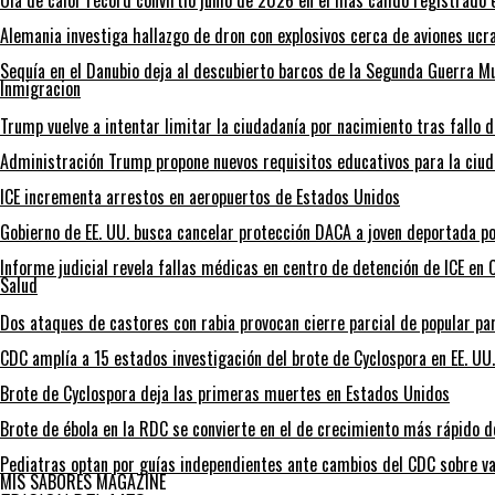
Ola de calor récord convirtió junio de 2026 en el más cálido registrado 
Alemania investiga hallazgo de dron con explosivos cerca de aviones ucr
Sequía en el Danubio deja al descubierto barcos de la Segunda Guerra 
Inmigracion
Trump vuelve a intentar limitar la ciudadanía por nacimiento tras fallo 
Administración Trump propone nuevos requisitos educativos para la ciud
ICE incrementa arrestos en aeropuertos de Estados Unidos
Gobierno de EE. UU. busca cancelar protección DACA a joven deportada po
Informe judicial revela fallas médicas en centro de detención de ICE en C
Salud
Dos ataques de castores con rabia provocan cierre parcial de popular p
CDC amplía a 15 estados investigación del brote de Cyclospora en EE. UU.
Brote de Cyclospora deja las primeras muertes en Estados Unidos
Brote de ébola en la RDC se convierte en el de crecimiento más rápido de
Pediatras optan por guías independientes ante cambios del CDC sobre va
MIS SABORES MAGAZINE