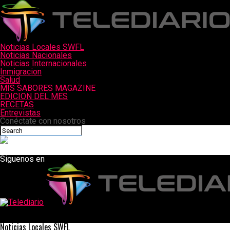
Noticias Locales SWFL
Noticias Nacionales
Noticias Internacionales
Inmigracion
Salud
MIS SABORES MAGAZINE
EDICION DEL MES
RECETAS
Entrevistas
Conéctate con nosotros
Siguenos en
Telediario
Receta de PERA Y GORGONZOLA
Noticias Locales SWFL