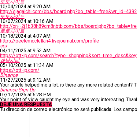
토토사이트
10/04/2024 at 9:20 AM
http://ejagalchi.com/bbs/board.php?bo_table=free&wr_id=439
토토사이트
10/07/2024 at 10:16 AM
http://xn--2j1b38h89cm8nbtb.com/bbs/board.php?bo_table=f
토토사이트
10/18/2024 at 4:07 AM
https://peelemcclellan4.livejournal.com/profile
sex
04/11/2025 at 9:53 AM
https://ott-ip.com/search?type=shopping&sort=time_des
겜블시티
05/10/2025 at 11:34 AM
https://ott-ip.com/
Binance
11/27/2025 at 9:12 AM
Your article helped me a lot, is there any more related content?
binance Sign Up
07/17/2026 at 6:28 PM
Your point of view caught my eye and was very interesting. Thank
DEJE UNA RESPUESTA
Tu dirección de correo electrónico no será publicada.
Los campo