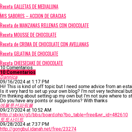
Receta GALLETAS DE MEDIALUNA
MIS SABORES – ACCION DE GRACIAS
Receta de MANZANAS RELLENAS CON CHOCOLATE
Receta MOUSSE DE CHOCOLATE
Receta de CREMA DE CHOCOLATE CON AVELLANAS
Receta GELATINA DE CHOCOLATE
Receta CHEESECAKE DE CHOCOLATE
10 Comentarios
10 Comentarios
Dannica
09/16/2024 at 1:17 PM
Hi! This is kind of off topic but I need some advice from an esta
Is it very hard to set up your own blog? I’m not very techincal but 
I’m thinking about setting up my own but I’m not sure where to st
Do you have any points or suggestions? With thanks
에볼루션파워볼
09/27/2024 at 10:52 AM
http://sbj.kr/g5/bbs/board.php?bo_table=free&wr_id=482610
토토사이트
09/28/2024 at 7:37 PM
http://gongbul.idanah.net/free/23274