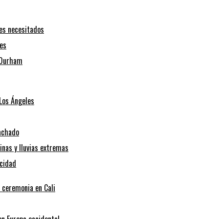
tes necesitados
nes
h-Durham
 Los Ángeles
Machado
inas y lluvias extremas
icidad
a ceremonia en Cali