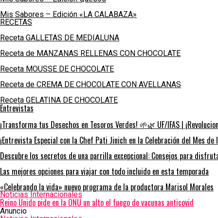
Mis Sabores – Edición «LA CALABAZA»
RECETAS
Receta GALLETAS DE MEDIALUNA
Receta de MANZANAS RELLENAS CON CHOCOLATE
Receta MOUSSE DE CHOCOLATE
Receta de CREMA DE CHOCOLATE CON AVELLANAS
Receta GELATINA DE CHOCOLATE
Entrevistas
¡Transforma tus Desechos en Tesoros Verdes! 🌱🌿 UF/IFAS | ¡Revoluciona
¡Entrevista Especial con la Chef Pati Jinich en la Celebración del Mes de 
Descubre los secretos de una parrilla excepcional: Consejos para disfru
Las mejores opciones para viajar con todo incluido en esta temporada
«Celebrando la vida» nuevo programa de la productora Marisol Morales
Noticias Internacionales
Reino Unido pide en la ONU un alto el fuego de vacunas anticovid
Anuncio