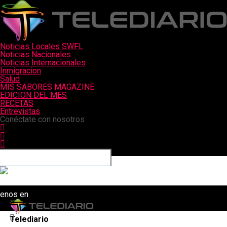
Noticias Locales SWFL
Noticias Nacionales
Noticias Internacionales
Inmigracion
Salud
MIS SABORES MAGAZINE
EDICION DEL MES
RECETAS
Entrevistas
Conéctate con nosotros
uenos en
Telediario