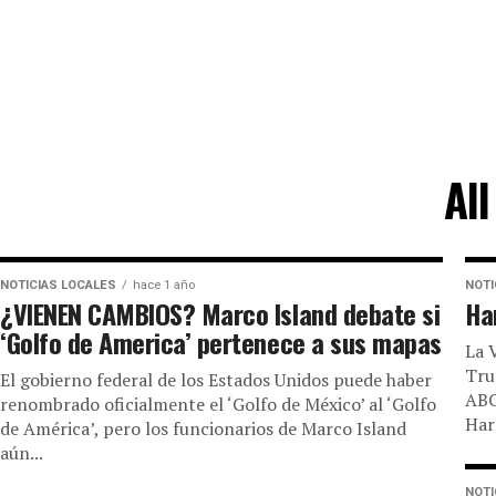
Al
NOTICIAS LOCALES
hace 1 año
NOTI
¿VIENEN CAMBIOS? Marco Island debate si
Ha
‘Golfo de America’ pertenece a sus mapas
La 
Tru
El gobierno federal de los Estados Unidos puede haber
ABC
renombrado oficialmente el ‘Golfo de México’ al ‘Golfo
Harr
de América’, pero los funcionarios de Marco Island
aún...
NOTI