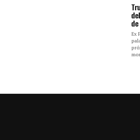
Tr
de
de
Ex 
pal
pró
mon