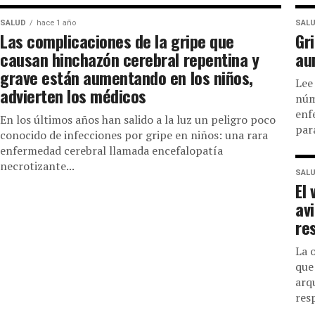
SALUD
hace 1 año
SAL
Las complicaciones de la gripe que
Gr
causan hinchazón cerebral repentina y
au
grave están aumentando en los niños,
Lee
advierten los médicos
núm
enf
En los últimos años han salido a la luz un peligro poco
para
conocido de infecciones por gripe en niños: una rara
enfermedad cerebral llamada encefalopatía
necrotizante...
SAL
El 
av
re
La 
que
arq
resp