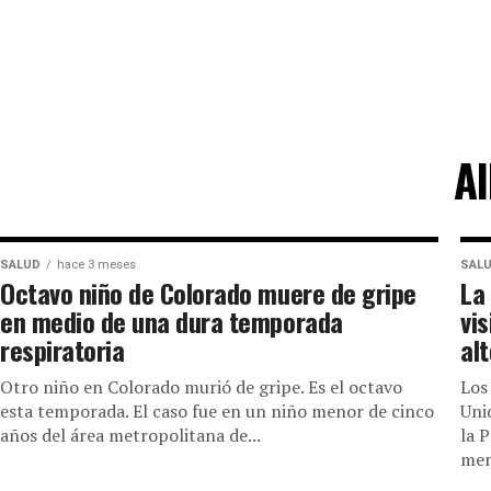
Al
SALUD
hace 3 meses
SAL
Octavo niño de Colorado muere de gripe
La
en medio de una dura temporada
vi
respiratoria
al
Otro niño en Colorado murió de gripe. Es el octavo
Los
esta temporada. El caso fue en un niño menor de cinco
Uni
años del área metropolitana de...
la 
men