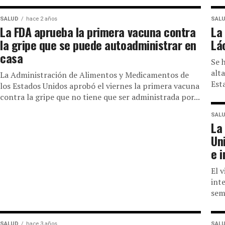
SALUD
hace 2 años
SAL
La FDA aprueba la primera vacuna contra
La
la gripe que se puede autoadministrar en
Lá
casa
Se 
alt
La Administración de Alimentos y Medicamentos de
Est
los Estados Unidos aprobó el viernes la primera vacuna
contra la gripe que no tiene que ser administrada por...
SAL
La
Un
e 
El 
int
sem
SALUD
hace 3 años
SAL