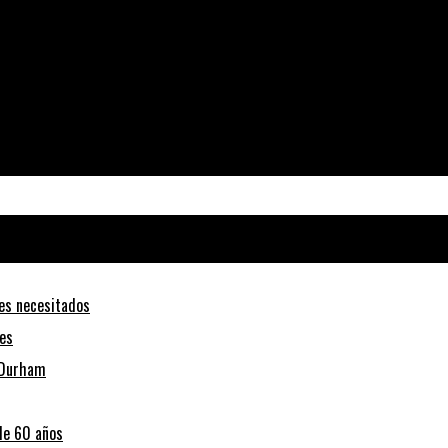
tes necesitados
nes
h-Durham
de 60 años