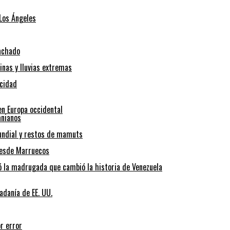
 Los Ángeles
Machado
inas y lluvias extremas
icidad
en Europa occidental
anianos
Mundial y restos de mamuts
desde Marruecos
ó la madrugada que cambió la historia de Venezuela
adanía de EE. UU.
r error