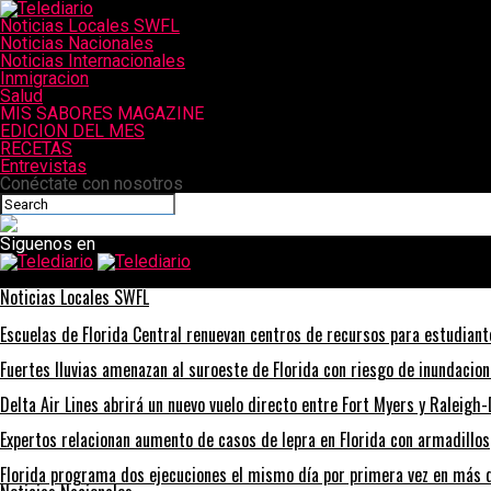
Noticias Locales SWFL
Noticias Nacionales
Noticias Internacionales
Inmigracion
Salud
MIS SABORES MAGAZINE
EDICION DEL MES
RECETAS
Entrevistas
Conéctate con nosotros
Siguenos en
Telediario
Noticias Locales SWFL
Escuelas de Florida Central renuevan centros de recursos para estudian
Fuertes lluvias amenazan al suroeste de Florida con riesgo de inundacio
Delta Air Lines abrirá un nuevo vuelo directo entre Fort Myers y Raleig
Expertos relacionan aumento de casos de lepra en Florida con armadillos
Florida programa dos ejecuciones el mismo día por primera vez en más 