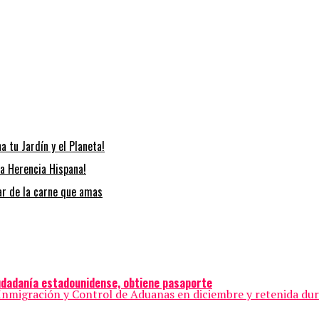
 tu Jardín y el Planeta!
la Herencia Hispana!
tar de la carne que amas
iudadanía estadounidense, obtiene pasaporte
Inmigración y Control de Aduanas en diciembre y retenida dura