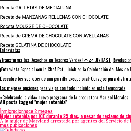
Receta GALLETAS DE MEDIALUNA
Receta de MANZANAS RELLENAS CON CHOCOLATE
Receta MOUSSE DE CHOCOLATE
Receta de CREMA DE CHOCOLATE CON AVELLANAS
Receta GELATINA DE CHOCOLATE
Entrevistas
¡Transforma tus Desechos en Tesoros Verdes! 🌱🌿 UF/IFAS | ¡Revoluciona
¡Entrevista Especial con la Chef Pati Jinich en la Celebración del Mes de 
Descubre los secretos de una parrilla excepcional: Consejos para disfru
Las mejores opciones para viajar con todo incluido en esta temporada
«Celebrando la vida» nuevo programa de la productora Marisol Morales
All posts tagged "mujer retenida"
Inmigracion
hace 2 meses
Mujer retenida por ICE durante 25 días, a pesar de reclamo de c
A la mujer de Maryland arrestada por agentes del Servicio de 
mas pubicaciones