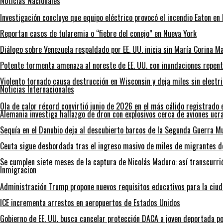
Noticias Nacionales
Investigación concluye que equipo eléctrico provocó el incendio Eaton en
Reportan casos de tularemia o “fiebre del conejo” en Nueva York
Diálogo sobre Venezuela respaldado por EE. UU. inicia sin María Corina 
Potente tormenta amenaza al noreste de EE. UU. con inundaciones repent
Violento tornado causa destrucción en Wisconsin y deja miles sin electr
Noticias Internacionales
Ola de calor récord convirtió junio de 2026 en el más cálido registrado 
Alemania investiga hallazgo de dron con explosivos cerca de aviones ucr
Sequía en el Danubio deja al descubierto barcos de la Segunda Guerra 
Ceuta sigue desbordada tras el ingreso masivo de miles de migrantes 
Se cumplen siete meses de la captura de Nicolás Maduro: así transcurri
Inmigracion
Administración Trump propone nuevos requisitos educativos para la ciud
ICE incrementa arrestos en aeropuertos de Estados Unidos
Gobierno de EE. UU. busca cancelar protección DACA a joven deportada po