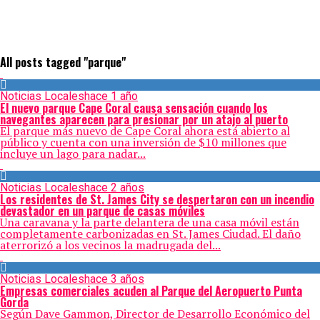
All posts tagged "parque"
Noticias Locales
hace 1 año
El nuevo parque Cape Coral causa sensación cuando los
navegantes aparecen para presionar por un atajo al puerto
El parque más nuevo de Cape Coral ahora está abierto al
público y cuenta con una inversión de $10 millones que
incluye un lago para nadar...
Noticias Locales
hace 2 años
Los residentes de St. James City se despertaron con un incendio
devastador en un parque de casas móviles
Una caravana y la parte delantera de una casa móvil están
completamente carbonizadas en St. James Ciudad. El daño
aterrorizó a los vecinos la madrugada del...
Noticias Locales
hace 3 años
Empresas comerciales acuden al Parque del Aeropuerto Punta
Gorda
Según Dave Gammon, Director de Desarrollo Económico del