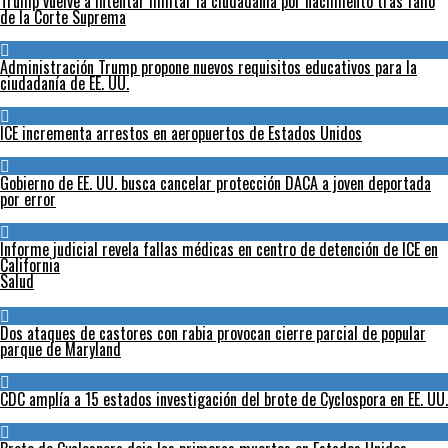
Trump vuelve a intentar limitar la ciudadanía por nacimiento tras fallo
de la Corte Suprema
Administración Trump propone nuevos requisitos educativos para la
ciudadanía de EE. UU.
ICE incrementa arrestos en aeropuertos de Estados Unidos
Gobierno de EE. UU. busca cancelar protección DACA a joven deportada
por error
Informe judicial revela fallas médicas en centro de detención de ICE en
California
Salud
Dos ataques de castores con rabia provocan cierre parcial de popular
parque de Maryland
CDC amplía a 15 estados investigación del brote de Cyclospora en EE. UU.