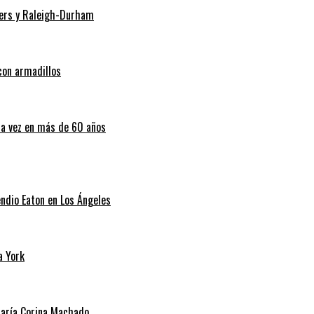
Myers y Raleigh-Durham
con armadillos
ra vez en más de 60 años
endio Eaton en Los Ángeles
a York
 María Corina Machado