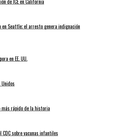
ión de ICE en California
 en Seattle; el arresto genera indignación
pora en EE. UU.
s Unidos
 más rápido de la historia
l CDC sobre vacunas infantiles