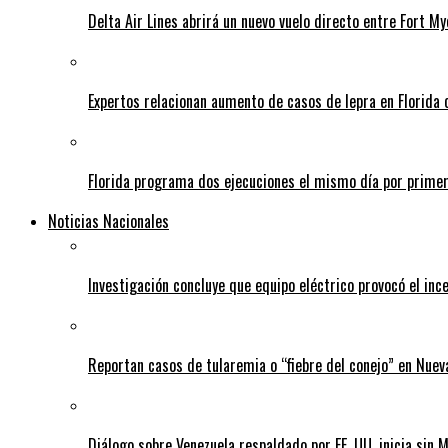
Delta Air Lines abrirá un nuevo vuelo directo entre Fort 
Expertos relacionan aumento de casos de lepra en Florida 
Florida programa dos ejecuciones el mismo día por prime
Noticias Nacionales
Investigación concluye que equipo eléctrico provocó el inc
Reportan casos de tularemia o “fiebre del conejo” en Nuev
Diálogo sobre Venezuela respaldado por EE. UU. inicia sin