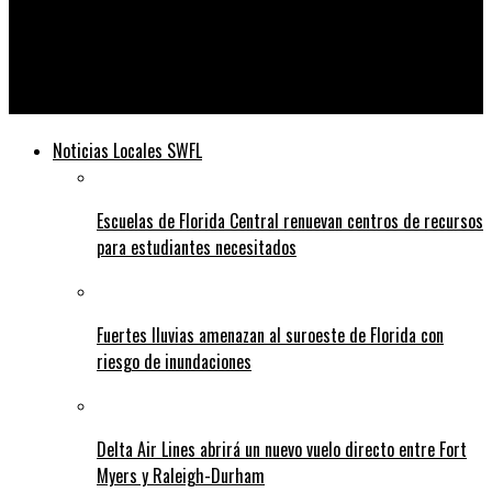
Telediario
Tribunal federal anula una serie de restricciones migratorias
que afectan a 39 países
Noticias Locales SWFL
Escuelas de Florida Central renuevan centros de recursos
para estudiantes necesitados
Fuertes lluvias amenazan al suroeste de Florida con
riesgo de inundaciones
Delta Air Lines abrirá un nuevo vuelo directo entre Fort
Myers y Raleigh-Durham